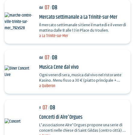
07
08
dal
/
Mercato settimanale a La Trinité-sur-Mer
Il mercato settimanale si tiene il martedì e il venerdì
mattina dalle 8 alle 13 in Place du Voulien.
a La Trinité-sur-Mer
07
08
dal
/
Musica Cene dal vivo
Ogni venerdì sera, musica dal vivo nel ristorante
Kasino. Menu fisso a 30 € (piatto principale +
a Quiberon
dessert) + 7 € di biglietto di gioco gratuito.…
07
08
il
/
Concerti di Alre'Orgues
L'associazione Alre'Orgues propone una serie di
concerti nelle chiese di Saint Gildas (centro città) e