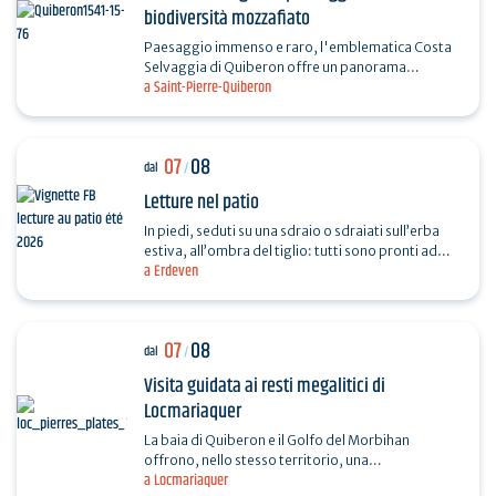
biodiversità mozzafiato
Paesaggio immenso e raro, l'emblematica Costa
Selvaggia di Quiberon offre un panorama
a Saint-Pierre-Quiberon
maestoso tra scogliere, dune e oceano. Partite
alla scoperta di…
07
08
dal
/
Letture nel patio
In piedi, seduti su una sdraio o sdraiati sull’erba
estiva, all’ombra del tiglio: tutti sono pronti ad
a Erdeven
ascoltare le storie inventate da Emilie e…
07
08
dal
/
Visita guidata ai resti megalitici di
Locmariaquer
La baia di Quiberon e il Golfo del Morbihan
offrono, nello stesso territorio, una
a Locmariaquer
concentrazione di monumenti megalitici unica in