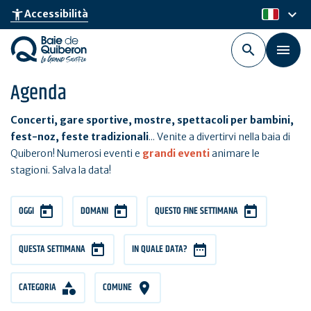
Skip
keyboard_arrow_down
accessibility_new
Accessibilità
it
to
main
content
Agenda
Concerti, gare sportive, mostre, spettacoli per bambini,
fest-noz, feste tradizionali
... Venite a divertirvi nella baia di
Quiberon! Numerosi eventi e
grandi eventi
animare le
stagioni. Salva la data!
OGGI
DOMANI
QUESTO FINE SETTIMANA
QUESTA SETTIMANA
IN QUALE DATA?
CATEGORIA
COMUNE