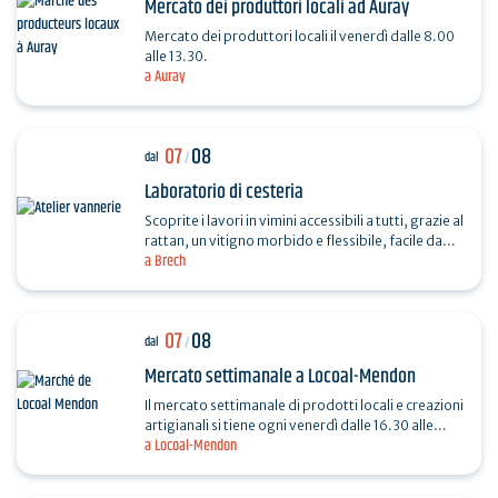
Mercato dei produttori locali ad Auray
Mercato dei produttori locali il venerdì dalle 8.00
alle 13.30.
a Auray
07
08
dal
/
Laboratorio di cesteria
Scoprite i lavori in vimini accessibili a tutti, grazie al
rattan, un vitigno morbido e flessibile, facile da
a Brech
lavorare. Realizzazione di un piccolo…
07
08
dal
/
Mercato settimanale a Locoal-Mendon
Il mercato settimanale di prodotti locali e creazioni
artigianali si tiene ogni venerdì dalle 16.30 alle
a Locoal-Mendon
19.00 in Place de l'Église.