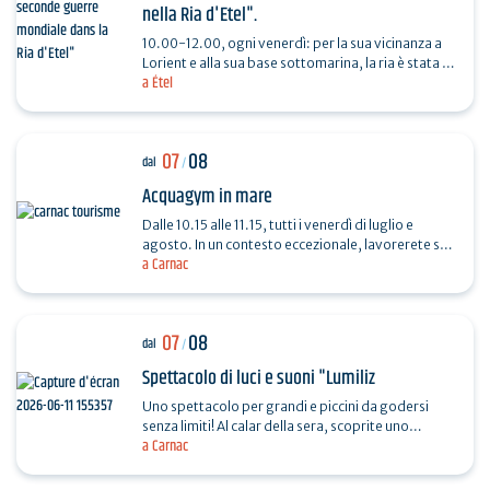
nella Ria d'Etel".
10.00-12.00, ogni venerdì: per la sua vicinanza a
Lorient e alla sua base sottomarina, la ria è stata un
a Étel
importante campo di battaglia durante la…
07
08
dal
/
Acquagym in mare
Dalle 10.15 alle 11.15, tutti i venerdì di luglio e
agosto. In un contesto eccezionale, lavorerete su
a Carnac
gambe, glutei, addominali e braccia.
07
08
dal
/
Spettacolo di luci e suoni "Lumiliz
Uno spettacolo per grandi e piccini da godersi
senza limiti! Al calar della sera, scoprite uno
a Carnac
spettacolo di proiezioni monumentali sul sagrato
della…