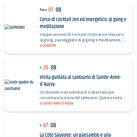
07
08
fino a
/
Corso di cocktail zen ed energetico, qi gong e
meditazione
Cinque sessioni di 3 ore per ricaricarsi e rilassarsi:
qi gong, passeggiate di qi gong e meditazione, do
a Quiberon
in, relax. Le sessioni si svolgono nel cuore…
20
08
il
/
Visita guidata al santuario di Sainte-Anne-
d'Auray
Un docente o un volontario si alternano per
raccontare la storia del santuario. Questa visita
a Sainte-Anne-d'Auray
guidata vi immerge nella storia, nel patrimonio e
nella…
07
08
il
/
La Côte Sauvage: un paesaggio e una