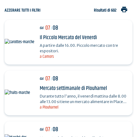
print
AZZERARE TUTTI I FILTRI
Risultati di 602
07
08
dal
/
Il Piccolo Mercato del Venerdì
A partire dalle 16.00. Piccolo mercato con tre
espositori.
a Camors
07
08
dal
/
Mercato settimanale di Plouharnel
Durante tutto l'anno, il venerdì mattina dalle 8.00
alle 13.00 si tiene un mercato alimentare in Place
a Plouharnel
du Général De Gaulle.
07
08
dal
/