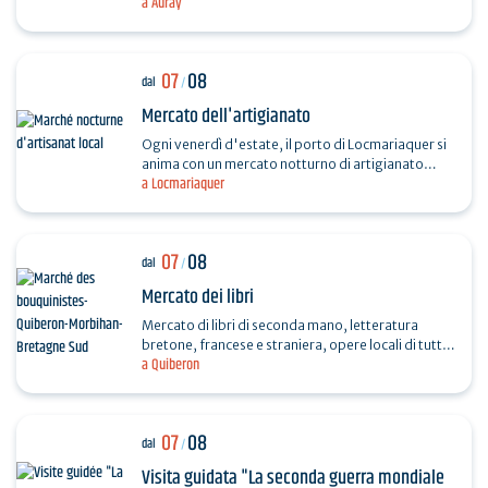
a Auray
Saint-Sauveur (Saint-Goustan). Trio Pêr Vari…
07
08
dal
/
Mercato dell'artigianato
Ogni venerdì d'estate, il porto di Locmariaquer si
anima con un mercato notturno di artigianato
a Locmariaquer
locale. I musicisti che desiderano animare il
mercato e…
07
08
dal
/
Mercato dei libri
Mercato di libri di seconda mano, letteratura
bretone, francese e straniera, opere locali di tutte
a Quiberon
le epoche e collezioni...
07
08
dal
/
Visita guidata "La seconda guerra mondiale