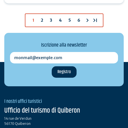
Europa. Sulle orme di…
chevron_right
last_page
1
2
3
4
5
6
Iscrizione alla newsletter
monmail@exemple.com
I nostri uffici turistici
Ufficio del turismo di Quiberon
14 rue de Verdun
56170 Quiberon