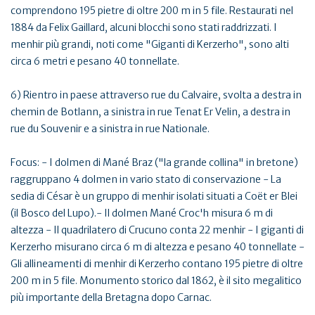
comprendono 195 pietre di oltre 200 m in 5 file. Restaurati nel
1884 da Felix Gaillard, alcuni blocchi sono stati raddrizzati. I
menhir più grandi, noti come "Giganti di Kerzerho", sono alti
circa 6 metri e pesano 40 tonnellate.
6) Rientro in paese attraverso rue du Calvaire, svolta a destra in
chemin de Botlann, a sinistra in rue Tenat Er Velin, a destra in
rue du Souvenir e a sinistra in rue Nationale.
Focus: - I dolmen di Mané Braz ("la grande collina" in bretone)
raggruppano 4 dolmen in vario stato di conservazione - La
sedia di César è un gruppo di menhir isolati situati a Coët er Blei
(il Bosco del Lupo).- Il dolmen Mané Croc'h misura 6 m di
altezza - Il quadrilatero di Crucuno conta 22 menhir - I giganti di
Kerzerho misurano circa 6 m di altezza e pesano 40 tonnellate -
Gli allineamenti di menhir di Kerzerho contano 195 pietre di oltre
200 m in 5 file. Monumento storico dal 1862, è il sito megalitico
più importante della Bretagna dopo Carnac.