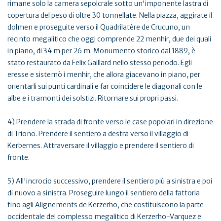
rimane solo la camera sepolcrale sotto un'imponente lastra di
copertura del peso di oltre 30 tonnellate. Nella piazza, aggirate il
dolmen e proseguite verso il Quadrilatère de Crucuno, un
recinto megalitico che oggi comprende 22 menhir, due dei quali
in piano, di 34 m per 26 m. Monumento storico dal 1889, è
stato restaurato da Felix Gaillard nello stesso periodo. Egli
eresse e sistemò i menhir, che allora giacevano in piano, per
orientarli sui punti cardinali e far coincidere le diagonali con le
albe e i tramonti dei solstizi. Ritornare sui propri passi.
4) Prendere la strada di fronte verso le case popolari in direzione
di Triono. Prendere il sentiero a destra verso il villaggio di
Kerbernes. Attraversare il villaggio e prendere il sentiero di
fronte.
5) All'incrocio successivo, prendere il sentiero più a sinistra e poi
di nuovo a sinistra. Proseguire lungo il sentiero della fattoria
fino agli Alignements de Kerzerho, che costituiscono la parte
occidentale del complesso megalitico di Kerzerho-Varquez e