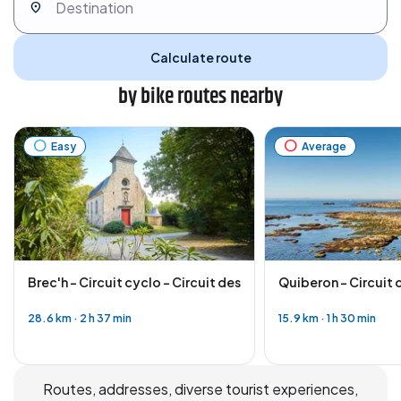
Calculate route
by bike routes nearby
Easy
Average
Brec'h - Circuit cyclo - Circuit des chapelles
Quiberon - Circuit 
28.6 km
·
2 h 37 min
15.9 km
·
1 h 30 min
Routes, addresses, diverse tourist experiences,