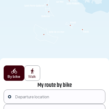
sur-Mer
Saint-Philibert
Saint-Pierre-Quiberon
Quiberon
Houat
Hœdic
Belle-île-en-mer
By bike
Walk
My route by bike