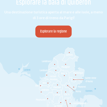
Esplorare la baia di Quiberon
Una destinazione turistica aperta al mare e alle isole, a meno
di 3 ore di treno da Parigi!
Esplorare la regione
Camors
Landévant
Pluvigner
Lorient
Landaul
Plumergat
Brec'h
Locoal-
Sainte-Anne
Mendon
-d’Auray
Belz
Etel
Pluneret
Ploemel
Erdeven
Vannes
Auray
Crac'h
Carnac
Plouharnel
Locmariaquer
La Trinité-