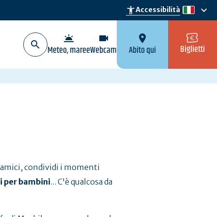
keyboard_arrow_down
accessibility_new
Accessibilità
it
wb_twilight
videocam
location_on
Biglietti
Meteo, maree
Webcam
Abito qui
i amici, condividi i momenti
ri per bambini
... C'è qualcosa da