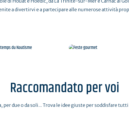
sole di Houat e Hoëdic, da La Trinité-sur-Mer e Carnac al Go
venite a divertirvi e a partecipare alle numerose attività pro
 Printemps du Nautisme
Feste gourmet
Raccomandato per voi
, per due o da soli... Trova le idee giuste per soddisfare tutti 