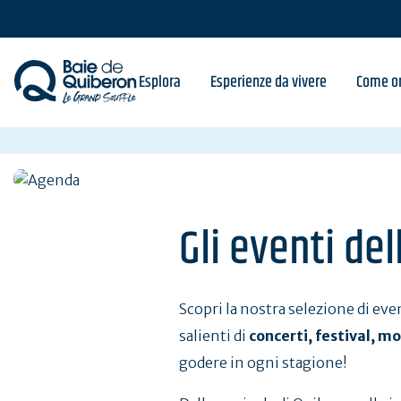
Skip
to
main
content
Esplora
Esperienze da vivere
Come or
Gli eventi de
Scopri la nostra selezione di eve
salienti di
concerti, festival, mo
godere in ogni stagione!