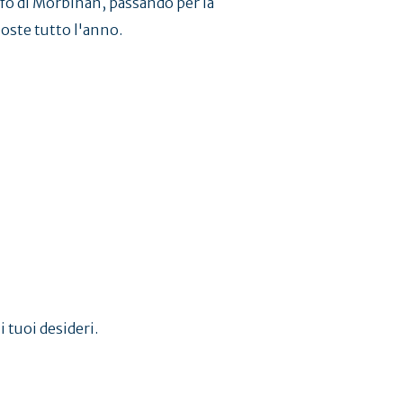
lfo di Morbihan, passando per la
poste tutto l'anno.
i tuoi desideri.