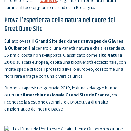
le foreste statali
di
Camors
. Regalati un ritorno alla natura
durante il tuo soggiorno nel sud della Bretagna.
Prova l'esperienza della natura nel cuore del
Great Dune Site
Sul lato ovest, il
Grand Site des dunes sauvages de Gâvres
à Quiberon
è al centro di una varietà naturale che si estende su
35 km di costa non sviluppata. Classificato come
sito Natura
2000
su scala europea, ospita una biodiversità eccezionale, con
molte specie di uccelli protetti a livello europeo, così come una
flora rara e fragile con una diversità unica.
Buono a sapersi: nel gennaio 2019, le dune selvagge hanno
ottenuto il
marchio nazionale Grand Site de France
, che
riconosce la gestione esemplare e protettiva di un sito
emblematico del nostro paese.