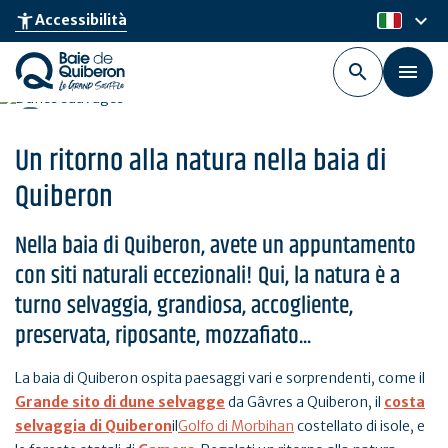
Skip
keyboard_arrow_down
accessibility_new
Accessibilità
it
to
main
content
Un ritorno alla natura nella baia di
Quiberon
Nella baia di Quiberon, avete un appuntamento
con siti naturali eccezionali! Qui, la natura è a
turno selvaggia, grandiosa, accogliente,
preservata, riposante, mozzafiato...
La baia di Quiberon ospita paesaggi vari e sorprendenti, come il
Grande sito di dune selvagge
da Gâvres a Quiberon, il
costa
selvaggia di Quiberon
il
Golfo di Morbihan
costellato di isole, e