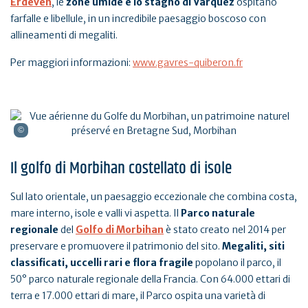
Erdeven
, le
zone umide e lo stagno di Varquez
ospitano
farfalle e libellule, in un incredibile paesaggio boscoso con
allineamenti di megaliti.
Per maggiori informazioni:
www.gavres-quiberon.fr
Il golfo di Morbihan costellato di isole
Sul lato orientale, un paesaggio eccezionale che combina costa,
mare interno, isole e valli vi aspetta. Il
Parco naturale
regionale
del
Golfo di Morbihan
è stato creato nel 2014 per
preservare e promuovere il patrimonio del sito.
Megaliti, siti
classificati, uccelli rari e flora fragile
popolano il parco, il
50° parco naturale regionale della Francia. Con 64.000 ettari di
terra e 17.000 ettari di mare, il Parco ospita una varietà di