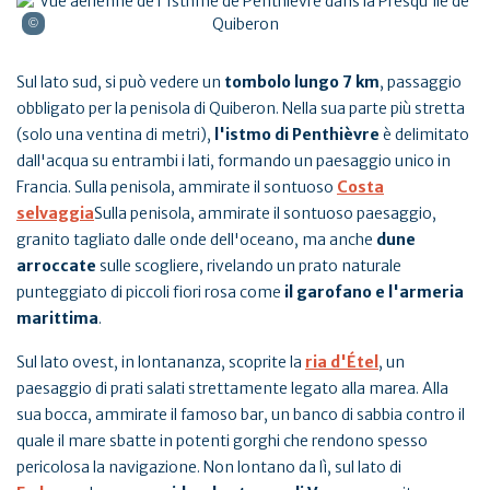
Sul lato sud, si può vedere un
tombolo lungo 7 km
, passaggio
obbligato per la penisola di Quiberon. Nella sua parte più stretta
(solo una ventina di metri),
l'istmo di Penthièvre
è delimitato
dall'acqua su entrambi i lati, formando un paesaggio unico in
Francia. Sulla penisola, ammirate il sontuoso
Costa
selvaggia
Sulla penisola, ammirate il sontuoso paesaggio,
granito tagliato dalle onde dell'oceano, ma anche
dune
arroccate
sulle scogliere, rivelando un prato naturale
punteggiato di piccoli fiori rosa come
il garofano e l'armeria
marittima
.
Sul lato ovest, in lontananza, scoprite la
ria d'Étel
, un
paesaggio di prati salati strettamente legato alla marea. Alla
sua bocca, ammirate il famoso bar, un banco di sabbia contro il
quale il mare sbatte in potenti gorghi che rendono spesso
pericolosa la navigazione. Non lontano da lì, sul lato di