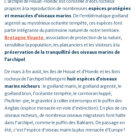
L’archipel de Houat-Hoedic est constellé d’îlots rocheux
propices à la reproduction de nombreuses
espèces protégées
et menacées d’oiseaux marins
. De l’emblématique goéland
argenté au mystérieux océanite tempête, ces espèces font
partie intégrante du patrimoine naturel de notre territoire.
Bretagne Vivante
, association de protection de la nature,
sensibilise la population, les plaisanciers et les visiteurs à la
préservation de la tranquillité des oiseaux marins de
l’archipel
.
De mars à fin août, les îles de Houat et d’Hoedic et les îlots
rocheux de l’archipel hébergent
huit espèces d’oiseaux
marins nicheurs
: le goéland marin, le goéland argenté, le
goéland brun, l’océanite tempête, le cormoran huppé,
l’huîtrier-pie, le gravelot à collier interrompu et le puffin des
Anglais (espèce menacée en voie d'extinction). En plus de ces
oiseaux nicheurs, de nombreux oiseaux migrateurs font halte
dans l'archipel, comme le puffin des Baléares. De passage en
été, c'est l'espèce d'oiseau marin la plus menacée d'Europe !