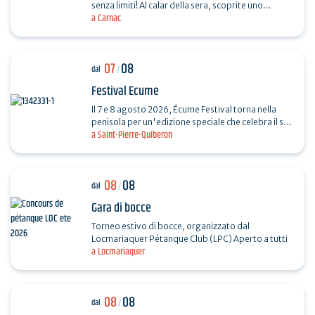
senza limiti! Al calar della sera, scoprite uno
a Carnac
spettacolo di proiezioni monumentali sul sagrato
della…
07
08
dal
/
Festival Ecume
Il 7 e 8 agosto 2026, Écume Festival torna nella
penisola per un'edizione speciale che celebra il suo
a Saint-Pierre-Quiberon
5° anniversario. In pochi anni, la manifestazione…
08
08
dal
/
Gara di bocce
Torneo estivo di bocce, organizzato dal
Locmariaquer Pétanque Club (LPC) Aperto a tutti
a Locmariaquer
08
08
dal
/