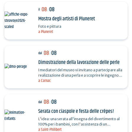
08
08
il
/
Mostra degli artisti di Pluneret
Foto e pittura
a Pluneret
08
08
dal
/
Dimostrazione della lavorazione delle perle
I mediatori del museo vi invitano a partecipare alla
realizzazione di una perla e a scoprire le ingegnose
a Carnac
tecniche messe a punto dai nostri antenati della…
08
08
dal
/
Serata con ciaspole e festa delle crêpes!
L'idea: una serata all'insegna del divertimento al
100% per i bambini, con l'assistenza di un
a Saint-Philibert
insegnante In programma: tennis, padel e