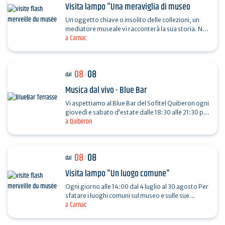
Visita lampo "Una meraviglia di museo
Un oggetto chiave o insolito delle collezioni, un
mediatore museale vi racconterà la sua storia. Non
a Carnac
è necessaria la prenotazione. Durata 30…
08
08
dal
/
Musica dal vivo - Blue Bar
Vi aspettiamo al Blue Bar del Sofitel Quiberon ogni
giovedì e sabato d’estate dalle 18:30 alle 21:30 per
a Quiberon
vivere momenti musicali e conviviali con le…
08
08
dal
/
Visita lampo "Un luogo comune"
Ogni giorno alle 14:00 dal 4 luglio al 30 agosto Per
sfatare i luoghi comuni sul museo e sulle sue
a Carnac
collezioni, scegliete una domanda a caso e seguite
la…