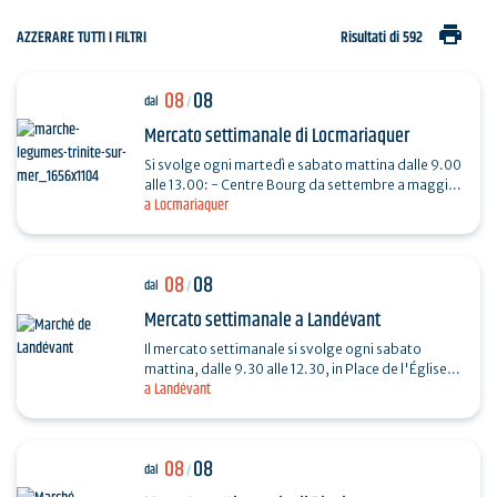
print
AZZERARE TUTTI I FILTRI
Risultati di 592
08
08
dal
/
Mercato settimanale di Locmariaquer
Si svolge ogni martedì e sabato mattina dalle 9.00
alle 13.00: - Centre Bourg da settembre a maggio.
a Locmariaquer
- Place De Gaulle da giugno ad agosto.
08
08
dal
/
Mercato settimanale a Landévant
Il mercato settimanale si svolge ogni sabato
mattina, dalle 9.30 alle 12.30, in Place de l'Église
a Landévant
(lato parcheggio).
08
08
dal
/