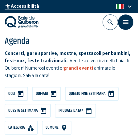
Skip
keyboard_arrow_down
accessibility_new
Accessibilità
it
to
main
content
Agenda
Concerti, gare sportive, mostre, spettacoli per bambini,
fest-noz, feste tradizionali
... Venite a divertirvi nella baia di
Quiberon! Numerosi eventi e
grandi eventi
animare le
stagioni. Salva la data!
OGGI
DOMANI
QUESTO FINE SETTIMANA
QUESTA SETTIMANA
IN QUALE DATA?
CATEGORIA
COMUNE