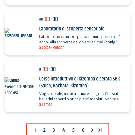
pickleball,…
08
08
dal
/
Laboratorio di scoperta sensoriale
Laboratorio di un'ora per bambini a partire da 1
anno. Alla scoperta dei diversi animali (conigli,
a Locoal-Mendon
porcellini d'India, cani, galline, capre e pony).…
08
08
il
/
Corso introduttivo di Kizomba e serata SBK
(Salsa, Bachata, Kizomba)
Voglia di sole, musica latina e allegria? Che siate
ballerini esperti o principianti assoluti, venite a
a Carnac
lasciarvi trasportare dai ritmi calientes di una…
chevron_right
last_page
1
2
3
4
5
6