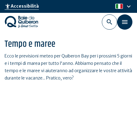
Skip
keyboard_arrow_down
accessibility_new
Accessibilità
it
to
main
content
Tempo e maree
Ecco le previsioni meteo per Quiberon Bay per i prossimi 5 giorni
e i tempi di marea per tutto l'anno. Abbiamo pensato che il
tempo e le maree vi aiuteranno ad organizzare le vostre attività
durante le vacanze... Pratico, vero?
Maree
Trova tutti i tempi di marea dell'anno a La Trinité-sur-Mer,
Quiberon Port Haliguen, Étel e Locmariaquer.