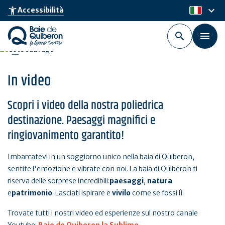
Skip
keyboard_arrow_down
accessibility_new
Accessibilità
it
to
main
content
In video
Scopri i video della nostra poliedrica
destinazione. Paesaggi magnifici e
ringiovanimento garantito!
Imbarcatevi in un soggiorno unico nella baia di Quiberon,
sentite l'emozione e vibrate con noi. La baia di Quiberon ti
riserva delle sorprese incredibili:
paesaggi
,
natura
e
patrimonio
. Lasciati ispirare e
vivilo
come se fossi lì.
Trovate tutti i nostri video ed esperienze sul nostro canale
Youtube:
Baie de Quiberon la Sublime
.