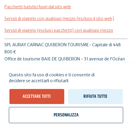
Pacchetti turistici fuori dal sito web
Servizi di viaggio con qualsiasi mezzo (escluso il sito web)
Servizi di viaggio (esclusi i pacchetti) con qualsiasi mezzo
SPL AURAY CARNAC QUIBERON TOURISME- Capitale di 448
800 €
Office de tourisme BAIE DE QUIBERON - 31 avenue de l'Océan
- 56340 PLOUHARNEL
Tel. 02 56 54 81 74 - Numero di registrazione: IM056170001 -
Questo sito fa uso di cookies e ti consente di
SIRET: 824 753 206 00013
decidere se accettarli o rifiutarli
Garanzia finanziaria: Groupama assurance - Crédit & caution -
132, rue Fontenot 92000 NANTERRE
ACCETTARE TUTTI
RIFIUTA TUTTO
Responsabilità civile: MMA IARD - 14 boulevard Marie et
Alexandre Oyon, 72030 Le Mans.
PERSONALIZZA
wb_twilight
videocam
location_on
Biglietti
Meteo, maree
Webcam
Abito qui