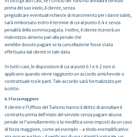
In tutti gli altri casi, se l'Ufficio del Turismo annulla il servizio
prima del suo inizio, il cliente, senza
pregiudicare eventuali richieste di risarcimento per i danni subiti,
sarà rimborsato entro il termine di cui al punto 6.4 e senza
penalità della somma pagata. Inoltre, il cliente riceverà un
indennizzo almeno pari alla penale che
avrebbe dovuto pagare se la cancellazione fosse stata
effettuata dal cliente in tale data.
In tutti i casi, le disposizioni di cui ai punti 6.1 e 6.2 non si
applicano quando viene raggiunto un accordo amichevole o
contrattuale tra le parti. Tale accordo sarà formalizzato per
iscritto.
6.3 Forza maggiore
Il cliente e l'Ufficio del Turismo hanno il diritto di annullare il
contratto prima dell'inizio del servizio senza pagare alcuna
penale se l'annullamento o la modifica sono imposti da un caso
di forza maggiore, come ad esempio - a titolo esemplificativo
ma non esaustivo - il verificarsi di una calamità naturale, un