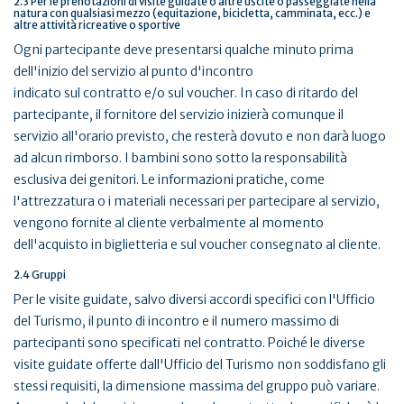
2.3 Per le prenotazioni di visite guidate o altre uscite o passeggiate nella
natura con qualsiasi mezzo (equitazione, bicicletta, camminata, ecc.) e
altre attività ricreative o sportive
Ogni partecipante deve presentarsi qualche minuto prima
dell'inizio del servizio al punto d'incontro
indicato sul contratto e/o sul voucher. In caso di ritardo del
partecipante, il fornitore del servizio inizierà comunque il
servizio all'orario previsto, che resterà dovuto e non darà luogo
ad alcun rimborso. I bambini sono sotto la responsabilità
esclusiva dei genitori. Le informazioni pratiche, come
l'attrezzatura o i materiali necessari per partecipare al servizio,
vengono fornite al cliente verbalmente al momento
dell'acquisto in biglietteria e sul voucher consegnato al cliente.
2.4 Gruppi
Per le visite guidate, salvo diversi accordi specifici con l'Ufficio
del Turismo, il punto di incontro e il numero massimo di
partecipanti sono specificati nel contratto. Poiché le diverse
visite guidate offerte dall'Ufficio del Turismo non soddisfano gli
stessi requisiti, la dimensione massima del gruppo può variare.