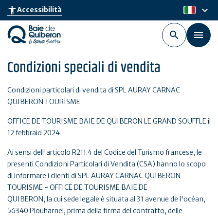
Skip
keyboard_arrow_down
accessibility_new
Accessibilità
it
to
main
content
Condizioni speciali di vendita
Condizioni particolari di vendita di SPL AURAY CARNAC
QUIBERON TOURISME
OFFICE DE TOURISME BAIE DE QUIBERON LE GRAND SOUFFLE il
12 febbraio 2024
Ai sensi dell'articolo R211.4 del Codice del Turismo francese, le
presenti Condizioni Particolari di Vendita (CSA) hanno lo scopo
di informare i clienti di SPL AURAY CARNAC QUIBERON
TOURISME - OFFICE DE TOURISME BAIE DE
QUIBERON, la cui sede legale è situata al 31 avenue de l'océan,
56340 Plouharnel, prima della firma del contratto, delle