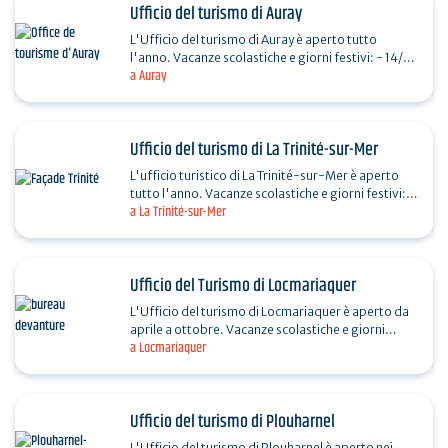
Ufficio del turismo di Auray
L'Ufficio del turismo di Auray è aperto tutto
l'anno. Vacanze scolastiche e giorni festivi: - 14/07
a Auray
e 15/08: 9:30-13:00 / 14:00-18:00 - Chiuso il 1/11,
…
Ufficio del turismo di La Trinité-sur-Mer
L'ufficio turistico di La Trinité-sur-Mer è aperto
tutto l'anno. Vacanze scolastiche e giorni festivi: -
a La Trinité-sur-Mer
14/07 e 15/08: 9:30-13:00 / 14:00-18:00 -…
Ufficio del Turismo di Locmariaquer
L'Ufficio del turismo di Locmariaquer è aperto da
aprile a ottobre. Vacanze scolastiche e giorni
a Locmariaquer
festivi: - 14/07 e 15/08: 9:30-13:00 - Chiuso il 1°…
Ufficio del turismo di Plouharnel
L'Ufficio del turismo di Plouharnel è aperto nei