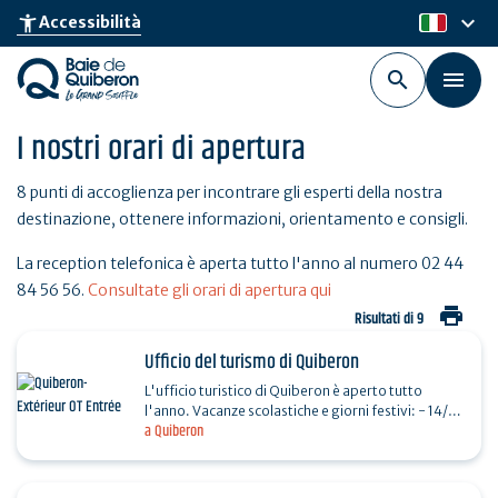
Skip
keyboard_arrow_down
accessibility_new
Accessibilità
it
to
main
content
I nostri orari di apertura
8 punti di accoglienza per incontrare gli esperti della nostra
destinazione, ottenere informazioni, orientamento e consigli.
La reception telefonica è aperta tutto l'anno al numero 02 44
84 56 56.
Consultate gli orari di apertura qui
print
Risultati di 9
Ufficio del turismo di Quiberon
L'ufficio turistico di Quiberon è aperto tutto
l'anno. Vacanze scolastiche e giorni festivi: - 14/07
a Quiberon
e 15/08: 9:30-13:00 / 14:00-18:00 - Chiuso il 1/11,
…