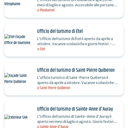
mesi di luglio e agosto. Accessibile alle persone
a Plouharnel
con disabilità e con personale sensibilizzato sui 4…
Ufficio del turismo di Étel
L'Ufficio del turismo di Étel è aperto da aprile a
ottobre. Vacanze scolastiche e giorni festivi: -
a Étel
14/07 e 15/08: 9:30-13:00 / 14:00-17:15 - Chiuso
il…
Ufficio del turismo di Saint-Pierre Quiberon
L'ufficio turistico di Saint-Pierre Quiberon è
aperto da aprile a ottobre. Vacanze scolastiche e
a Saint-Pierre-Quiberon
giorni festivi: - 14/07 e 15/08: 9:30-13:00 -
Chiuso…
Ufficio del turismo di Sainte-Anne d'Auray
L'Ufficio del turismo di Sainte-Anne d'Auray è
aperto nei mesi di luglio e agosto. Giorni festivi
a Sainte-Anne-d'Auray
14/07 e 15/08: 9:30-12:30 Domenica 26/07: dalle