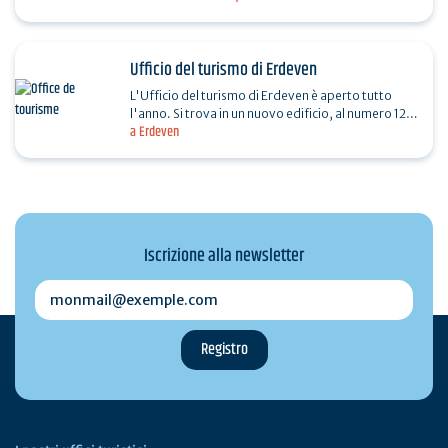
9:30…
Ufficio del turismo di Erdeven
L'Ufficio del turismo di Erdeven è aperto tutto
l'anno. Si trova in un nuovo edificio, al numero 12
a Erdeven
di rue des menhirs. Giorni festivi: - 14/07 e 15/08:
…
Iscrizione alla newsletter
monmail@exemple.com