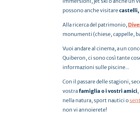
immersioni, jet ski o anche un vi
possono anche visitare
castelli,
Alla ricerca del patrimonio,
Dive
monumenti (chiese, cappelle, basi
Vuoi andare al cinema, a un conce
Quiberon, ci sono così tante cose
informazioni sulle piscine...
Con il passare delle stagioni, se
vostra
famiglia o i vostri amici
,
nella natura, sport nautici o
sent
non vi annoierete!