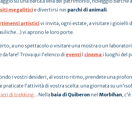
aggio su una barca a vela del patrimonio, noleggio barche a 
siti megalitici
e divertirsi nei
parchi di animali
.
rtimenti artistici
vi invita, ogni estate, a visitare i gioielli
liche...) vi aprono le loro porte.
rto, a uno spettacolo o visitare una mostra o un laboratorio 
 da fare! Trova qui l'elenco di
eventi
l
cinema
i luoghi del 
condo i vostri desideri, al vostro ritmo, prendete una profon
 e praticate l'attività di vostra scelta: una giornata su un'iso
ieri di trekking
... Nella
baia di Quiberon
nel
Morbihan
, c'