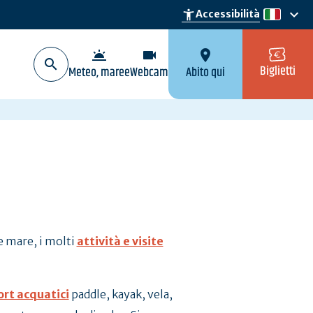
keyboard_arrow_down
accessibility_new
Accessibilità
it
wb_twilight
videocam
location_on
Biglietti
Meteo, maree
Webcam
Abito qui
 e mare, i molti
attività e visite
ort acquatici
paddle, kayak, vela,