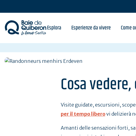
Skip
to
main
content
Esplora
Esperienze da vivere
Come or
Cosa vedere, 
Visite guidate, escursioni, scopert
per il tempo libero
vi delizierà n
Amanti delle sensazioni forti, sare