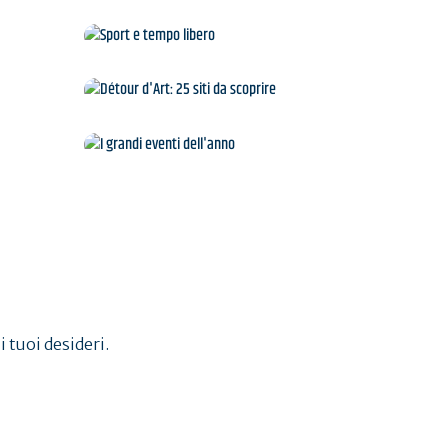
gge
Sport e tempo libero
Détour d'Art: 25 siti da
scoprire
a
I grandi eventi dell'anno
i tuoi desideri.