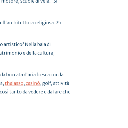
motore, scuole di vela... Si
 dell'architettura religiosa. 25
artistico? Nella baia di
patrimonio e della cultura,
da boccata d'aria fresca con la
la,
thalasso
,
casinò
, golf, attività
è così tanto da vedere e da fare che