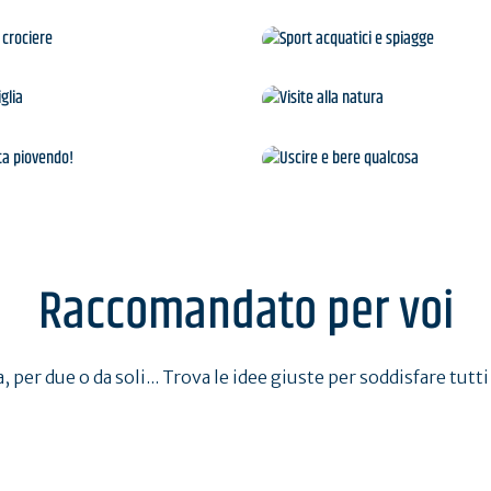
Isole e crociere
Sport acquatici e spia
In famiglia
Visite alla natura
Chic, sta piovendo!
Uscire e bere qualcos
Raccomandato per voi
, per due o da soli... Trova le idee giuste per soddisfare tutti 