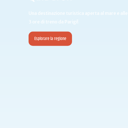
Una destinazione turistica aperta al mare e alle
3 ore di treno da Parigi!
Esplorare la regione