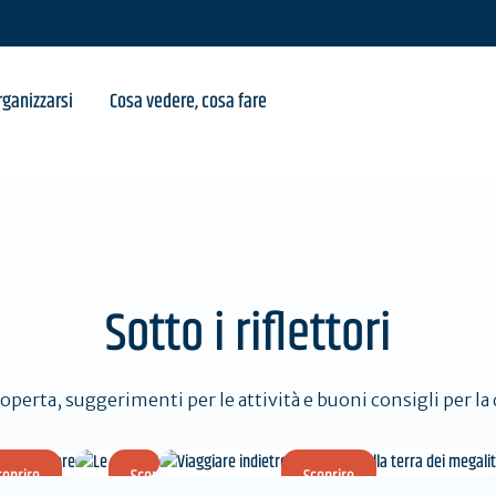
 Bay
ganizzarsi
Cosa vedere, cosa fare
Sotto i riflettori
coperta, suggerimenti per le attività e buoni consigli per l
coprire
Scoprire
Scoprire