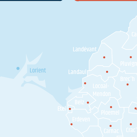
C
Landévant
Pluvig
Lorient
Landaul
Brec'h
Locoal-
Mendon
Belz
Etel
Ploemel
Erdeven
Crac
Carnac