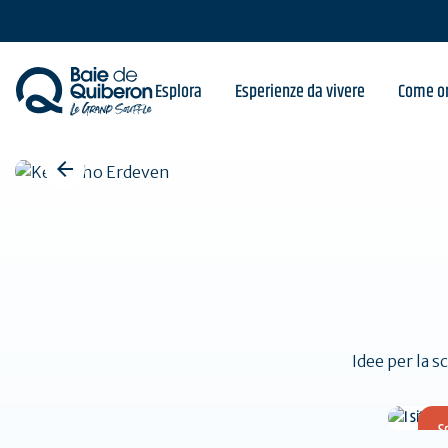
Skip
to
main
content
Benvenuti a Quiberon
Esplora
Esperienze da vivere
Come or
Idee per la s
S