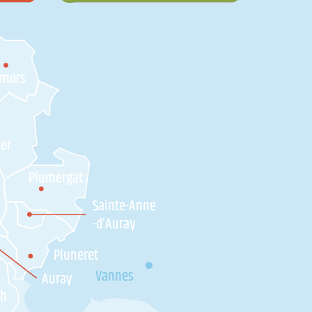
amors
ner
Plumergat
Sainte-Anne
-d’Auray
Pluneret
Vannes
Auray
'h