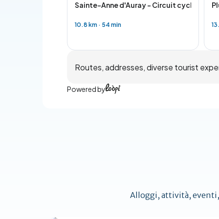
Sainte-Anne d'Auray - Circuit cyclo - A d
Pl
10.8 km
·
54 min
13
Routes, addresses, diverse tourist expe
Powered by
Alloggi, attività, eventi