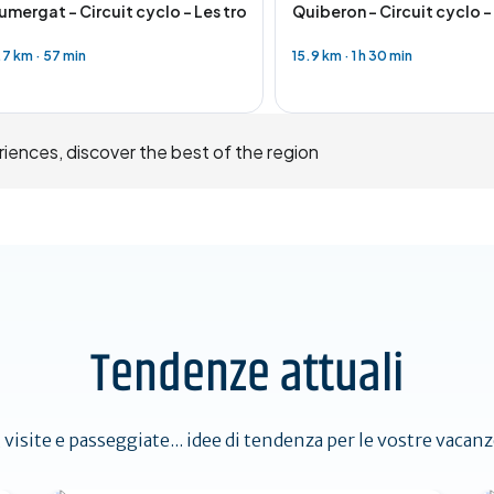
eux pas de chez nous
umergat - Circuit cyclo - Les trois clochers
Quiberon - Circuit cyclo 
.7 km
·
57 min
15.9 km
·
1 h 30 min
riences, discover the best of the region
Tendenze attuali
, visite e passeggiate... idee di tendenza per le vostre vacan