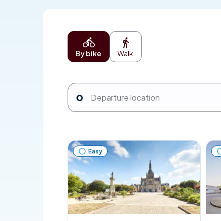
By bike
Walk
Easy