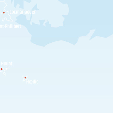
Locmariaquer
nt-Philibert
Houat
Hœdic