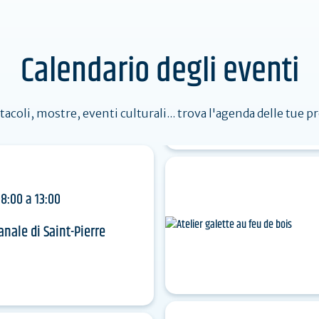
iti da
Le
Viaggiare indietro nel tempo
on
spiagge
nella terra dei megaliti
Calendario degli eventi
dere
tacoli, mostre, eventi culturali... trova l'agenda delle tue p
8:00 a 13:00
nale di Saint-Pierre