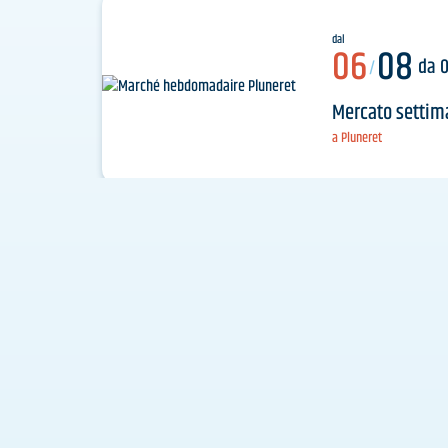
dal
06
08
da 0
/
Mercato settim
a Pluneret