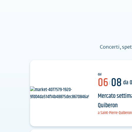
I s
n
per
Concerti, spet
dal
06
08
da 0
/
Mercato settima
Quiberon
a Saint-Pierre-Quiberon