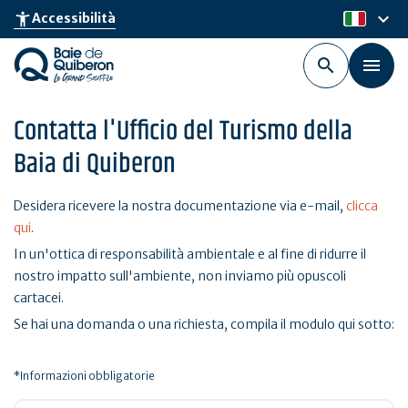
Skip
keyboard_arrow_down
accessibility_new
Accessibilità
it
to
main
content
Contatta l'Ufficio del Turismo della
Baia di Quiberon
Desidera ricevere la nostra documentazione via e-mail,
clicca
qui
.
In un'ottica di responsabilità ambientale e al fine di ridurre il
nostro impatto sull'ambiente, non inviamo più opuscoli
cartacei.
Se hai una domanda o una richiesta, compila il modulo qui sotto:
*Informazioni obbligatorie