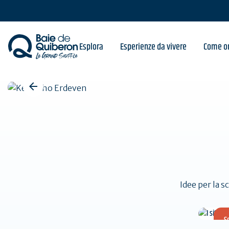
Skip
to
main
content
Benvenuti a Quiberon
Esplora
Esperienze da vivere
Come or
Idee per la s
S