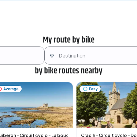
My route by bike
by bike routes nearby
Average
Easy
onts
iberon - Circuit cyclo - La boucle de Quiberon
Crac'h - Circuit cyclo - D