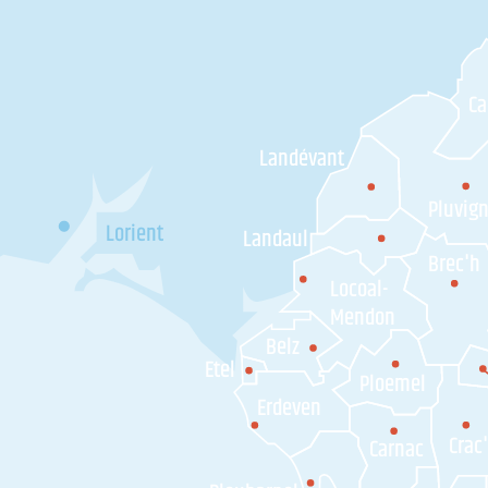
C
Landévant
Pluvig
Lorient
Landaul
Brec'h
Locoal-
Mendon
Belz
Etel
Ploemel
Erdeven
Crac
Carnac