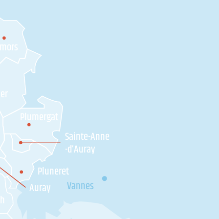
amors
ner
Plumergat
Sainte-Anne
-d’Auray
Pluneret
Vannes
Auray
'h