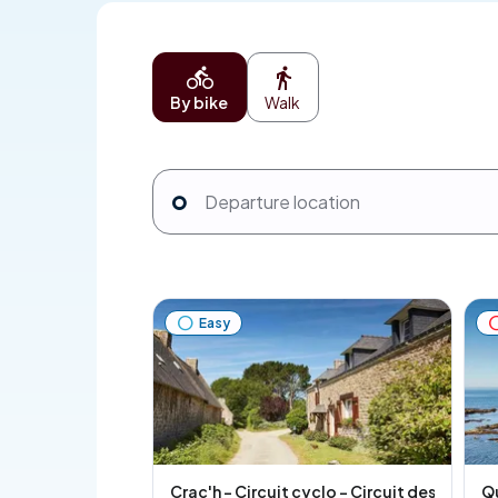
By bike
Walk
Easy
Crac'h - Circuit cyclo - Circuit des trois p
Qu