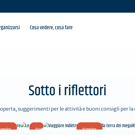
 Bay
ganizzarsi
Cosa vedere, cosa fare
Sotto i riflettori
coperta, suggerimenti per le attività e buoni consigli per l
coprire
Scoprire
Scoprire