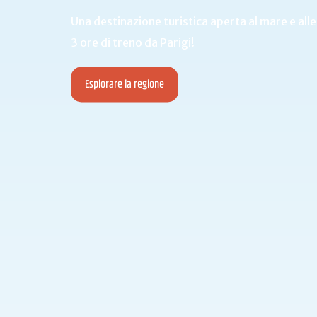
Una destinazione turistica aperta al mare e alle
3 ore di treno da Parigi!
Esplorare la regione