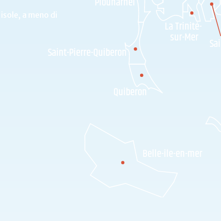
Plouharnel
 isole, a meno di
La Trinité-
sur-Mer
Sai
Saint-Pierre-Quiberon
Quiberon
Belle-île-en-mer