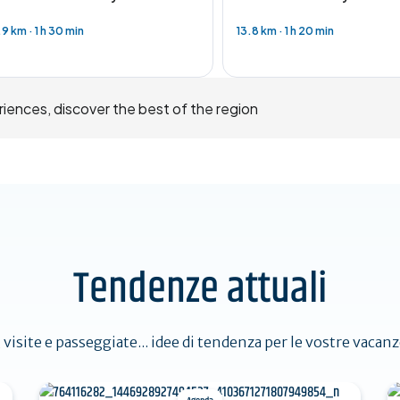
.9 km
·
1 h 30 min
13.8 km
·
1 h 20 min
riences, discover the best of the region
Tendenze attuali
, visite e passeggiate... idee di tendenza per le vostre vacan