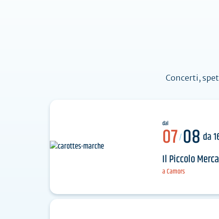
I s
n
per
Concerti, spet
dal
07
08
da 1
/
Il Piccolo Merc
a Camors