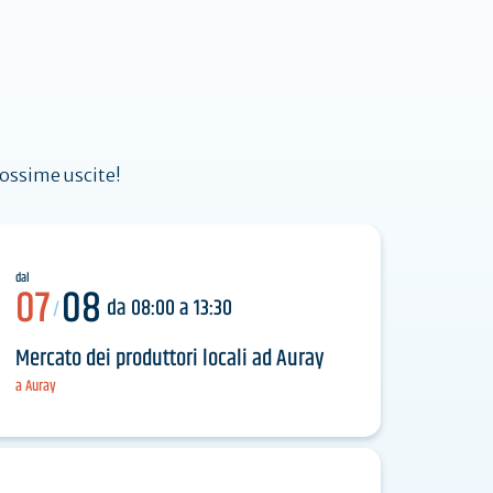
Agenda
rossime uscite!
dal
07
08
da 08:00 a 13:30
/
Mercato dei produttori locali ad Auray
a Auray