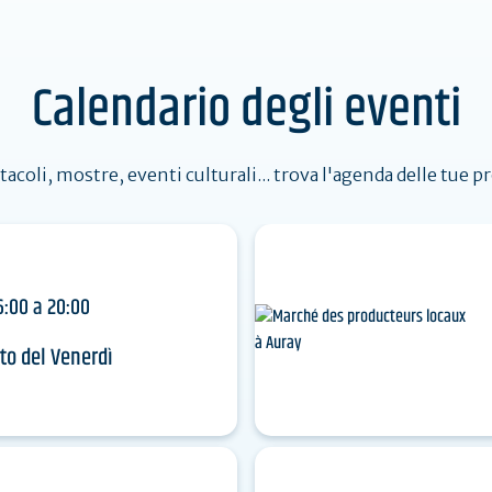
iti da
Le
Viaggiare indietro nel tempo
on
spiagge
nella terra dei megaliti
Calendario degli eventi
dere
tacoli, mostre, eventi culturali... trova l'agenda delle tue p
6:00 a 20:00
ato del Venerdì