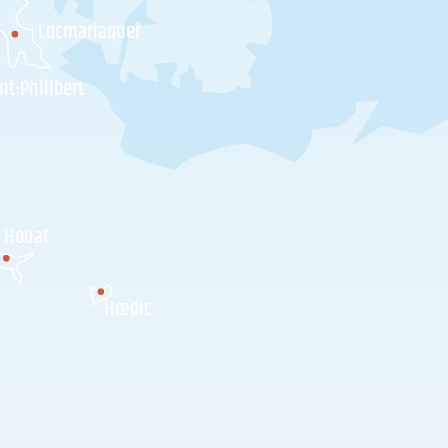
Locmariaquer
nt-Philibert
Houat
Hœdic