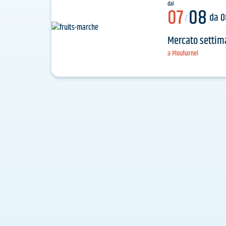
dal
07
08
da 0
/
Mercato settim
a Plouharnel