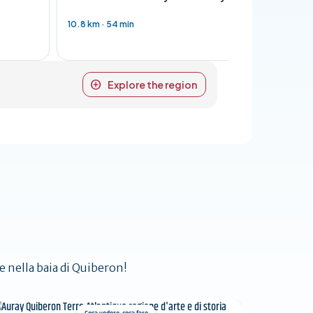
10.8 km
·
54 min
28.6 km
·
2 
Explore the region
ze nella baia di Quiberon!