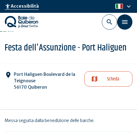
Skip
keyboard_arrow_down
accessibility_new
Accessibilità
it
to
main
content
Festa dell'Assunzione - Port Haliguen
Port Haliguen Boulevard de la
Scheda
Teignouse
56170 Quiberon
Messa seguita dalla benedizione delle barche.