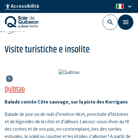
Skip
keyboard_arrow_down
accessibility_new
Accessibilità
it
to
main
content
Visite turistiche e insolite
Quibtao
Balade contée Côte sauvage, sur la piste des Korrigans
Balade de jour ou de nuit d’environ 4km, ponctuée d’histoires
et de légendes de la côte et d’ailleurs. Laissez-vous rêver au fil
des contes et de vos pas, en contemplant, lors des sorties
estivales, le soleil se coucher et les étoiles s’allumer ! A partir de