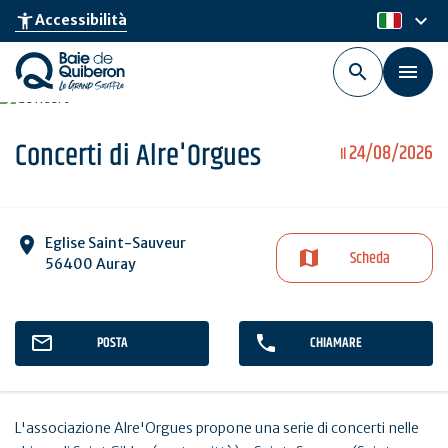
Skip
keyboard_arrow_down
accessibility_new
Accessibilità
it
to
main
content
Concerti di Alre'Orgues
24/08/2026
Il
Eglise Saint-Sauveur
Scheda
56400 Auray
POSTA
CHIAMARE
L'associazione Alre'Orgues propone una serie di concerti nelle