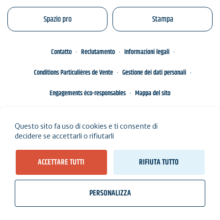
Spazio pro
Stampa
Contatto
Reclutamento
Informazioni legali
Conditions Particulières de Vente
Gestione dei dati personali
Engagements éco-responsables
Mappa del sito
Questo sito fa uso di cookies e ti consente di
decidere se accettarli o rifiutarli
ACCETTARE TUTTI
RIFIUTA TUTTO
PERSONALIZZA
wb_twilight
videocam
location_on
Biglietti
Meteo, maree
Webcam
Abito qui