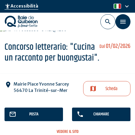
Skip
keyboard_arrow_down
accessibility_new
Accessibilità
it
to
main
content
Concorso letterario: "Cucina
01/02/2026
Dal
un racconto per buongustai".
Mairie Place Yvonne Sarcey
Scheda
56470 La Trinité-sur-Mer
POSTA
CHIAMARE
VEDERE IL SITO