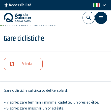
Skip
keyboard_arrow_down
accessibility_new
Accessibilità
it
to
main
content
Gare ciclistiche
Scheda
Gare ciclistiche sul circuito del Kersolard.
- 7 aprile: gare femminili minime, cadette, juniores ed élite.
- 8 aprile: gare maschili junior ed élite.