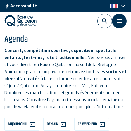
Aller
keyboard_arrow_down
accessibility_new
Accessibilité
fr
au
contenu
principal
Agenda
Concert, compétition sportive, exposition, spectacle
enfants, fest-noz, fête traditionnelle
... Venez vous amuser
et vous divertir en Baie de Quiberon, au sud de la Bretagne !
Animation gratuite ou payante, retrouvez toutes les
sorties et
idées d'activités
à faire en famille ou entre amis durant votre
séjour à Quiberon, Auray, La Trinité-sur-Mer, Erdeven...
Nombreuses manifestations et grands événements animent
les saisons. Consultez l'agenda ci-dessous pour la semaine ou
pour le week-end et contactez-nous pour plus d'informations.
AUJOURD'HUI
DEMAIN
CE WEEK-END