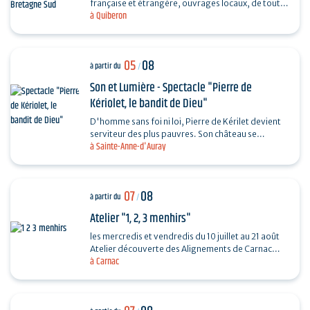
française et étrangère, ouvrages locaux, de toutes
à Quiberon
les périodes et toutes les collections...
05
08
à partir du
/
Son et Lumière - Spectacle "Pierre de
Kériolet, le bandit de Dieu"
D'homme sans foi ni loi, Pierre de Kérilet devient
serviteur des plus pauvres. Son château se
à Sainte-Anne-d'Auray
transforme en refuge, sa vie en offrande.
Ordonné…
07
08
à partir du
/
Atelier "1, 2, 3 menhirs"
les mercredis et vendredis du 10 juillet au 21 août
Atelier découverte des Alignements de Carnac
à Carnac
destiné aux enfants de 4 à 6 ans en compagnie
de…