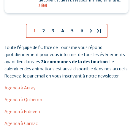
de Lorient et de sa base sous-marine, la ria fut un
à Étel
enjeu important de la seconde guerre mondiale.…
chevron_right
last_page
1
2
3
4
5
6
Toute l’équipe de l’Office de Tourisme vous répond
quotidiennement pour vous informer de tous les événements
ayant lieu dans les
24 communes de la destination
. Le
calendrier des animations est aussi disponible dans nos accueils.
Recevez-le par email en vous inscrivant à notre newsletter.
Agenda à Auray
Agenda à Quiberon
Agenda à Erdeven
Agenda à Carnac