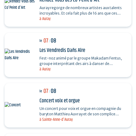
Rendez-vous des Co'Peint d'Art
Auray regorge de nombreux artistes aux talents
incroyables. Et cela fait plus de 16 ans que ces
à Auray
derniers se réunissent tous les étés. Pour
découvrir…
07
08
le
/
Les Vendredis Dañs Alre
Fest-noz animé par le groupe Makadam Fentus,
groupe interprétant des airs à danser de
à Auray
Bretagne. Il propose des airs et des chants issus de
la tradition…
07
08
le
/
Concert voix et orgue
Un concert pour voix et orgue en compagnie du
baryton Matthieu Auvray et de son complice
à Sainte-Anne-d'Auray
Antoine Joly aux claviers, pour un moment
suspendu au cœur de…