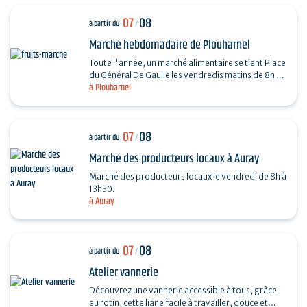
07
08
à partir du
/
Marché hebdomadaire de Plouharnel
Toute l'année, un marché alimentaire se tient Place
du Général De Gaulle les vendredis matins de 8h à
à Plouharnel
13h.
07
08
à partir du
/
Marché des producteurs locaux à Auray
Marché des producteurs locaux le vendredi de 8h à
13h30.
à Auray
07
08
à partir du
/
Atelier vannerie
Découvrez une vannerie accessible à tous, grâce
au rotin, cette liane facile à travailler, douce et