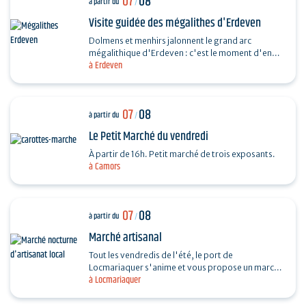
07
08
à partir du
/
Visite guidée des mégalithes d'Erdeven
Dolmens et menhirs jalonnent le grand arc
mégalithique d'Erdeven : c'est le moment d'en
à Erdeven
découvrir un peu plus. Des Alignements de
Kerzerho au Dolmen de…
07
08
à partir du
/
Le Petit Marché du vendredi
À partir de 16h. Petit marché de trois exposants.
à Camors
07
08
à partir du
/
Marché artisanal
Tout les vendredis de l'été, le port de
Locmariaquer s'anime et vous propose un marché
à Locmariaquer
nocturne d'artisanat local. Les musiciens
souhaitant venir…