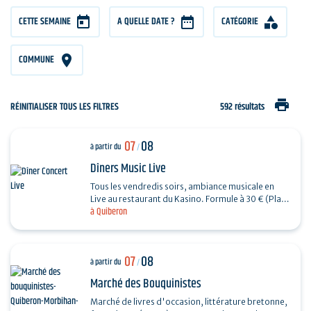
CETTE SEMAINE
A QUELLE DATE ?
CATÉGORIE
COMMUNE
print
RÉINITIALISER TOUS LES FILTRES
592 résultats
07
08
à partir du
/
Dîners Music Live
Tous les vendredis soirs, ambiance musicale en
Live au restaurant du Kasino. Formule à 30 € (Plat
à Quiberon
+ Dessert) + 7€ offerts en ticket de jeu.…
07
08
à partir du
/
Marché des Bouquinistes
Marché de livres d'occasion, littérature bretonne,