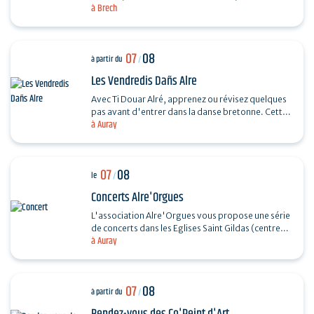
à Brech
souple. Réalisez un petit panier en rotin.…
07
08
à partir du
/
Les Vendredis Dañs Alre
Avec Ti Douar Alré, apprenez ou révisez quelques
pas avant d'entrer dans la danse bretonne. Cette
à Auray
initiation est suivie d'un fest-noz animé par un…
07
08
le
/
Concerts Alre'Orgues
L'association Alre'Orgues vous propose une série
de concerts dans les Eglises Saint Gildas (centre-
à Auray
ville) et Saint-Sauveur (Saint-Goustan) Trio Pêr…
07
08
à partir du
/