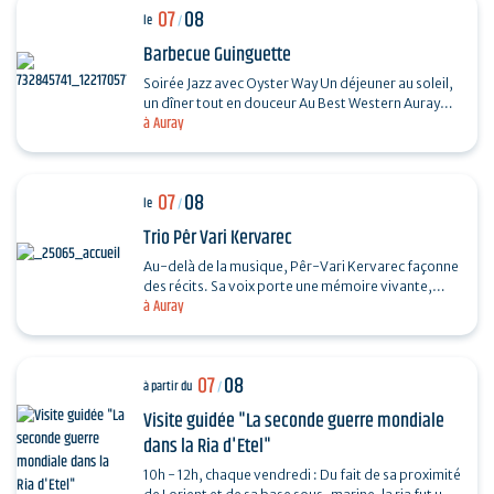
07
08
le
/
Barbecue Guinguette
Soirée Jazz avec Oyster Way Un déjeuner au soleil,
un dîner tout en douceur Au Best Western Auray
à Auray
Hôtel du Loch, la terrasse du restaurant La
Sterne…
07
08
le
/
Trio Pêr Vari Kervarec
Au-delà de la musique, Pêr-Vari Kervarec façonne
des récits. Sa voix porte une mémoire vivante,
à Auray
enracinée dans l’âme collective, où chaque mot…
07
08
à partir du
/
Visite guidée "La seconde guerre mondiale
dans la Ria d'Etel"
10h - 12h, chaque vendredi : Du fait de sa proximité