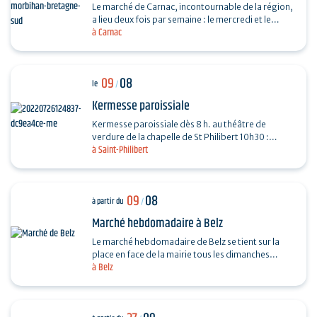
Le marché de Carnac, incontournable de la région,
a lieu deux fois par semaine : le mercredi et le
à Carnac
dimanche, de 7h30 à13h, au parking de Saint-
Fiacre…
09
08
le
/
Kermesse paroissiale
Kermesse paroissiale dès 8 h. au théâtre de
verdure de la chapelle de St Philibert 10h30 :
à Saint-Philibert
messe en plein air
09
08
à partir du
/
Marché hebdomadaire à Belz
Le marché hebdomadaire de Belz se tient sur la
place en face de la mairie tous les dimanches
à Belz
matins, de 9h à 13h. Fromage, poulet, huitres,
légumes...