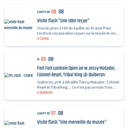
08
08
à partir du
/
Visite flash "Une idée reçue"
Tous les jours à 14h du 4 juillet au 30 aout Pour
tordre le cou aux idées reçues sur le musée et ses
à Carnac
collections, piochez au hasard une question et…
09
08
le
/
Fort Fort Lointain Open air w. Jessy Matador,
Colonel Reyel, Tribal King @ Quiberon
Quiberon, prêt à dérailler !! Jessy Matador, Colonel
Reyel et Tribal King… Ce n’est pas un mais trois
à Quiberon
artistes que nous invitons le dimanche 9…
07
08
à partir du
/
Visite flash "Une merveille du musée"