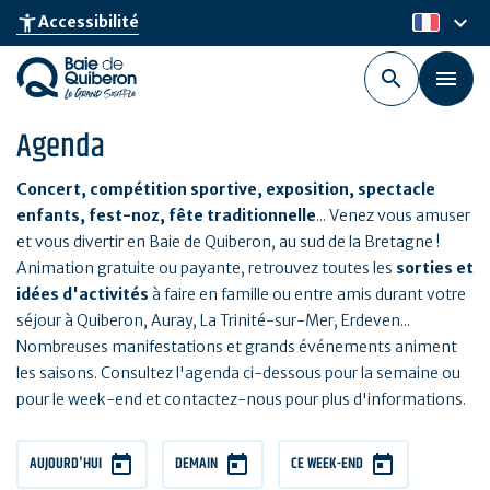
Aller
keyboard_arrow_down
accessibility_new
Accessibilité
fr
au
contenu
principal
Agenda
Concert, compétition sportive, exposition, spectacle
enfants, fest-noz, fête traditionnelle
... Venez vous amuser
et vous divertir en Baie de Quiberon, au sud de la Bretagne !
Animation gratuite ou payante, retrouvez toutes les
sorties et
idées d'activités
à faire en famille ou entre amis durant votre
séjour à Quiberon, Auray, La Trinité-sur-Mer, Erdeven...
Nombreuses manifestations et grands événements animent
les saisons. Consultez l'agenda ci-dessous pour la semaine ou
pour le week-end et contactez-nous pour plus d'informations.
AUJOURD'HUI
DEMAIN
CE WEEK-END