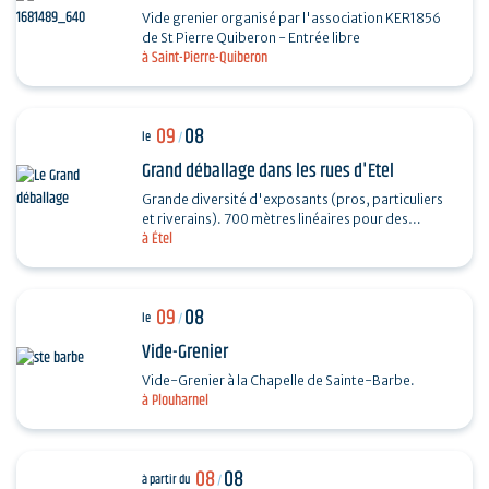
Vide grenier organisé par l'association KER1856
de St Pierre Quiberon - Entrée libre
à Saint-Pierre-Quiberon
09
08
le
/
Grand déballage dans les rues d'Etel
Grande diversité d'exposants (pros, particuliers
et riverains). 700 mètres linéaires pour des
à Étel
exposants particuliers, professionnels et…
09
08
le
/
Vide-Grenier
Vide-Grenier à la Chapelle de Sainte-Barbe.
à Plouharnel
08
08
à partir du
/