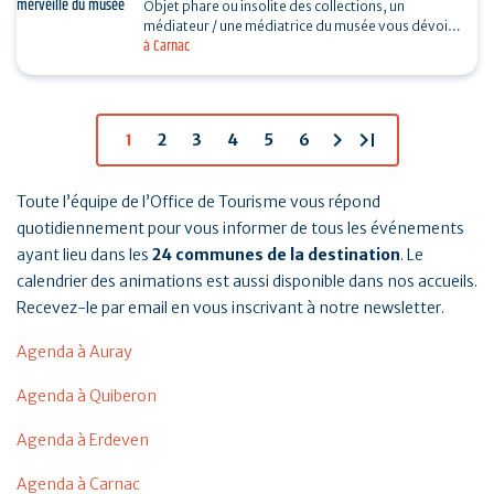
Objet phare ou insolite des collections, un
médiateur / une médiatrice du musée vous dévoile
à Carnac
son histoire. Sans réservation. Durée 30…
chevron_right
last_page
1
2
3
4
5
6
Toute l’équipe de l’Office de Tourisme vous répond
quotidiennement pour vous informer de tous les événements
ayant lieu dans les
24 communes de la destination
. Le
calendrier des animations est aussi disponible dans nos accueils.
Recevez-le par email en vous inscrivant à notre newsletter.
Agenda à Auray
Agenda à Quiberon
Agenda à Erdeven
Agenda à Carnac