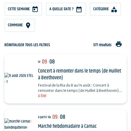
CETTE SEMAINE
A QUELLE DATE ?
CATÉGORIE
COMMUNE
print
RÉINITIALISER TOUS LES FILTRES
577 résultats
09
08
le
/
Concert à remonter dans le temps (de Huillet
à Beethoven)
Festival de la Ria du 8 au 14 août : Concert à
remonter dans le temps (de Huillet à Beethoven)
à Étel
Réservation : www.amicorde.org
09
08
à partir du
/
Marché hebdomadaire à Carnac