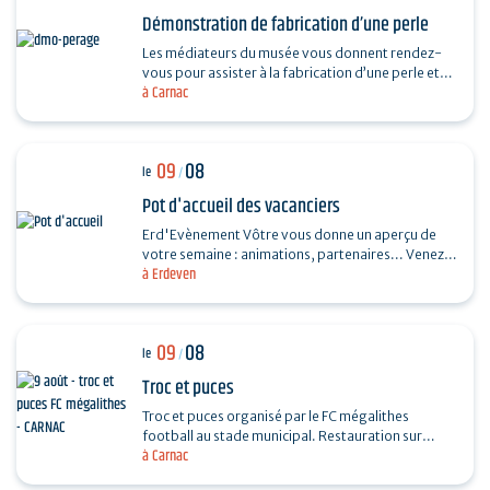
Démonstration de fabrication d’une perle
Les médiateurs du musée vous donnent rendez-
vous pour assister à la fabrication d’une perle et
à Carnac
vous dévoiler les techniques ingénieuses…
09
08
le
/
Pot d'accueil des vacanciers
Erd'Evènement Vôtre vous donne un aperçu de
votre semaine : animations, partenaires... Venez
à Erdeven
faire le plein de bons plans ! Ils vous feront
découvrir…
09
08
le
/
Troc et puces
Troc et puces organisé par le FC mégalithes
football au stade municipal. Restauration sur
à Carnac
place, entrée 1€, gratuite pour les moins de 16…