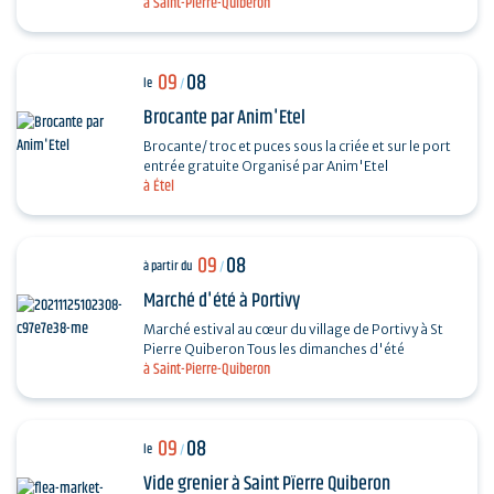
à Saint-Pierre-Quiberon
divers chanteurs lyriques : Octavian Naghiu,
Vladimir…
09
08
le
/
Brocante par Anim'Etel
Brocante/ troc et puces sous la criée et sur le port
entrée gratuite Organisé par Anim'Etel
à Étel
09
08
à partir du
/
Marché d'été à Portivy
Marché estival au cœur du village de Portivy à St
Pierre Quiberon Tous les dimanches d'été
à Saint-Pierre-Quiberon
09
08
le
/
Vide grenier à Saint Pïerre Quiberon