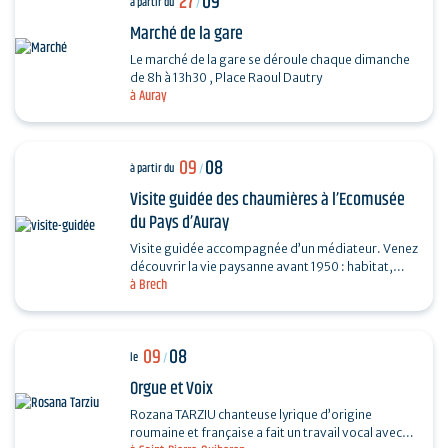
27
09
à partir du
/
Marché de la gare
Le marché de la gare se déroule chaque dimanche
de 8h à 13h30 , Place Raoul Dautry
à Auray
09
08
à partir du
/
Visite guidée des chaumières à l’Ecomusée
du Pays d’Auray
Visite guidée accompagnée d’un médiateur. Venez
découvrir la vie paysanne avant 1950 : habitat,
à Brech
agriculture, paysage, savoir-faire… et enrichir…
09
08
le
/
Orgue et Voix
Rozana TARZIU chanteuse lyrique d’origine
roumaine et française a fait un travail vocal avec