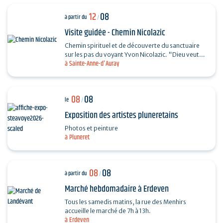
12
08
à partir du
/
Visite guidée - Chemin Nicolazic
Chemin spirituel et de découverte du sanctuaire
sur les pas du voyant Yvon Nicolazic. "Dieu veut
à Sainte-Anne-d'Auray
que je sois honorée ici", telles furent les paroles
de…
08
08
le
/
Exposition des artistes pluneretains
Photos et peinture
à Pluneret
08
08
à partir du
/
Marché hebdomadaire à Erdeven
Tous les samedis matins, la rue des Menhirs
accueille le marché de 7h à 13h.
à Erdeven