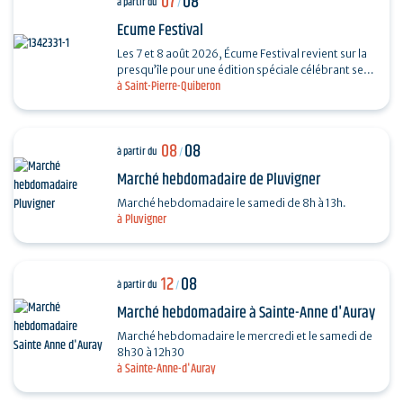
07
08
à partir du
/
Ecume Festival
Les 7 et 8 août 2026, Écume Festival revient sur la
presqu’île pour une édition spéciale célébrant ses
à Saint-Pierre-Quiberon
5 ans. En seulement quelques années,…
08
08
à partir du
/
Marché hebdomadaire de Pluvigner
Marché hebdomadaire le samedi de 8h à 13h.
à Pluvigner
12
08
à partir du
/
Marché hebdomadaire à Sainte-Anne d'Auray
Marché hebdomadaire le mercredi et le samedi de
8h30 à 12h30
à Sainte-Anne-d'Auray