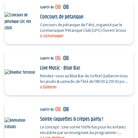
08
08
à partir du
/
Concours de pétanque
Concours de pétanque de l'été, organisé par le
Locmariaquer Pétanque Club (LPC) Ouvert à tous
à Locmariaquer
06
08
à partir du
/
Live Music - Blue Bar
Rendez-vous au Blue Bar du Sofitel Quiberon tous
les jeudis & samedis de l’été de 18h30 à 21h30 pour
à Quiberon
vivre des instants musicaux & conviviaux avec…
08
08
à partir du
/
Soirée raquettes & crêpes party !
Le concept : Une soirée 100% fun pour les enfants
encadrée par un enseignant Au programme :