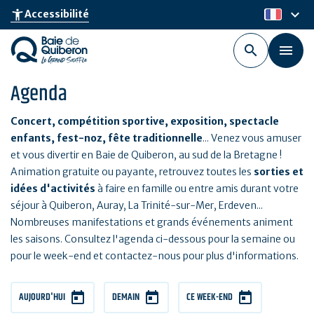
Aller
keyboard_arrow_down
accessibility_new
Accessibilité
fr
au
contenu
principal
Agenda
Concert, compétition sportive, exposition, spectacle
enfants, fest-noz, fête traditionnelle
... Venez vous amuser
et vous divertir en Baie de Quiberon, au sud de la Bretagne !
Animation gratuite ou payante, retrouvez toutes les
sorties et
idées d'activités
à faire en famille ou entre amis durant votre
séjour à Quiberon, Auray, La Trinité-sur-Mer, Erdeven...
Nombreuses manifestations et grands événements animent
les saisons. Consultez l'agenda ci-dessous pour la semaine ou
pour le week-end et contactez-nous pour plus d'informations.
AUJOURD'HUI
DEMAIN
CE WEEK-END