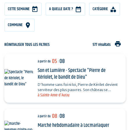
CETTE SEMAINE
A QUELLE DATE ?
CATÉGORIE
COMMUNE
print
RÉINITIALISER TOUS LES FILTRES
577 résultats
05
08
à partir du
/
Son et Lumière - Spectacle "Pierre de
Kériolet, le bandit de Dieu"
D'homme sans foi ni loi, Pierre de Kérilet devient
serviteur des plus pauvres. Son château se
à Sainte-Anne-d'Auray
transforme en refuge, sa vie en offrande.
Ordonné…
08
08
à partir du
/
Marché hebdomadaire à Locmariaquer