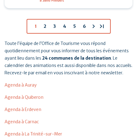
à Saint-Philibert
tennis, padel et pickleball suivis d’un Breizh picnic :
…
chevron_right
last_page
1
2
3
4
5
6
Toute l’équipe de l’Office de Tourisme vous répond
quotidiennement pour vous informer de tous les événements
ayant lieu dans les
24 communes de la destination
. Le
calendrier des animations est aussi disponible dans nos accueils.
Recevez-le par email en vous inscrivant à notre newsletter.
Agenda à Auray
Agenda à Quiberon
Agenda à Erdeven
Agenda à Carnac
Agenda à La Trinité-sur-Mer