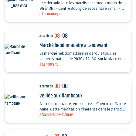
Il se déroule tous les mardis et samedis matin de
9h à 13h : - Centre Bourg de septembre à mai. -
à Locmariaquer
Place De Gaulle de juin à août.
08
08
à partir du
/
Marché hebdomadaire à Landévant
Le marché hebdomadaire se déroule tous les
samedis matins, de 9h30 à 12h30, sur la place de
à Landévant
l'Église (côté parking).
08
08
à partir du
/
Veillée aux flambeaux
A la nuit tombante, empruntez le Chemin de Sainte
Anne. Cette méditation itinérante dans le parc du
à Sainte-Anne-d'Auray
sanctuaire permet d’arpenter la vie et le
message…