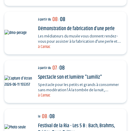
08
08
à partir du
/
Démonstration de fabrication d’une perle
Les médiateurs du musée vous donnent rendez-
vous pour assister à la fabrication d’une perle et
à Carnac
vous dévoiler les techniques ingénieuses…
07
08
à partir du
/
Spectacle son et lumière "Lumiliz"
Spectacle pour les petits et grands à consommer
sans modération ! À la tombée de la nuit,
à Carnac
découvrez un spectacle de projections
monumentales sur le…
08
08
le
/
Festival de la Ria - Les 5 B : Bach, Brahms,