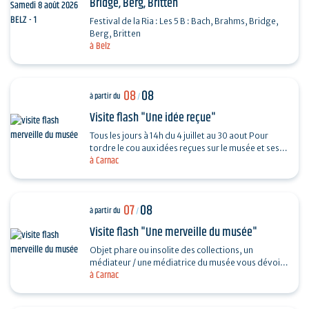
Bridge, Berg, Britten
Festival de la Ria : Les 5 B : Bach, Brahms, Bridge,
Berg, Britten
à Belz
08
08
à partir du
/
Visite flash "Une idée reçue"
Tous les jours à 14h du 4 juillet au 30 aout Pour
tordre le cou aux idées reçues sur le musée et ses
à Carnac
collections, piochez au hasard une question et…
07
08
à partir du
/
Visite flash "Une merveille du musée"
Objet phare ou insolite des collections, un
médiateur / une médiatrice du musée vous dévoile
à Carnac
son histoire. Sans réservation. Durée 30…