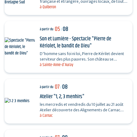
française et étrangère, ouvrages locaux, de toutes
à Quiberon
les périodes et toutes les collections...
05
08
à partir du
/
Son et Lumière - Spectacle "Pierre de
Kériolet, le bandit de Dieu"
D'homme sans foi ni loi, Pierre de Kérilet devient
serviteur des plus pauvres. Son château se
à Sainte-Anne-d'Auray
transforme en refuge, sa vie en offrande.
Ordonné…
07
08
à partir du
/
Atelier "1, 2, 3 menhirs"
les mercredis et vendredis du 10 juillet au 21 août
Atelier découverte des Alignements de Carnac
à Carnac
destiné aux enfants de 4 à 6 ans en compagnie
de…