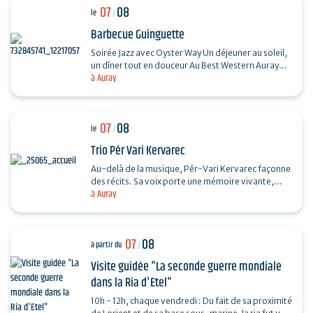
07
08
le
/
Barbecue Guinguette
Soirée Jazz avec Oyster Way Un déjeuner au soleil,
un dîner tout en douceur Au Best Western Auray
à Auray
Hôtel du Loch, la terrasse du restaurant La
Sterne…
07
08
le
/
Trio Pêr Vari Kervarec
Au-delà de la musique, Pêr-Vari Kervarec façonne
des récits. Sa voix porte une mémoire vivante,
à Auray
enracinée dans l’âme collective, où chaque mot…
07
08
à partir du
/
Visite guidée "La seconde guerre mondiale
dans la Ria d'Etel"
10h - 12h, chaque vendredi : Du fait de sa proximité