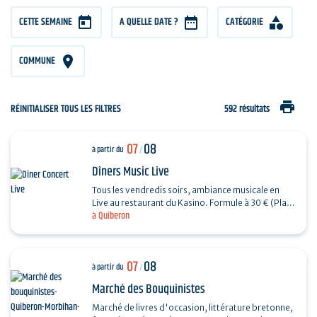
CETTE SEMAINE
A QUELLE DATE ?
CATÉGORIE
COMMUNE
print
RÉINITIALISER TOUS LES FILTRES
592 résultats
07
08
à partir du
/
Dîners Music Live
Tous les vendredis soirs, ambiance musicale en
Live au restaurant du Kasino. Formule à 30 € (Plat
à Quiberon
+ Dessert) + 7€ offerts en ticket de jeu.…
07
08
à partir du
/
Marché des Bouquinistes
Marché de livres d'occasion, littérature bretonne,