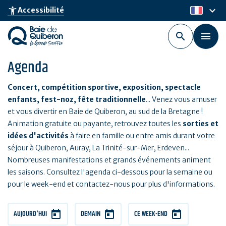
Aller
keyboard_arrow_down
accessibility_new
Accessibilité
fr
au
contenu
principal
Agenda
Concert, compétition sportive, exposition, spectacle
enfants, fest-noz, fête traditionnelle
... Venez vous amuser
et vous divertir en Baie de Quiberon, au sud de la Bretagne !
Animation gratuite ou payante, retrouvez toutes les
sorties et
idées d'activités
à faire en famille ou entre amis durant votre
séjour à Quiberon, Auray, La Trinité-sur-Mer, Erdeven...
Nombreuses manifestations et grands événements animent
les saisons. Consultez l'agenda ci-dessous pour la semaine ou
pour le week-end et contactez-nous pour plus d'informations.
AUJOURD'HUI
DEMAIN
CE WEEK-END