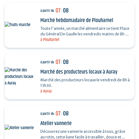
07
08
à partir du
/
Marché hebdomadaire de Plouharnel
Toute l'année, un marché alimentaire se tient Place
du Général De Gaulle les vendredis matins de 8h à
à Plouharnel
13h.
07
08
à partir du
/
Marché des producteurs locaux à Auray
Marché des producteurs locaux le vendredi de 8h à
13h30.
à Auray
07
08
à partir du
/
Atelier vannerie
Découvrez une vannerie accessible à tous, grâce
au rotin, cette liane facile à travailler, douce et