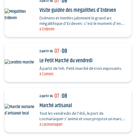
07
08
à partir du
/
Visite guidée des mégalithes d'Erdeven
Dolmens et menhirs jalonnent le grand arc
mégalithique d'Erdeven : c'est le moment d'en
à Erdeven
découvrir un peu plus. Des Alignements de
Kerzerho au Dolmen de…
07
08
à partir du
/
Le Petit Marché du vendredi
À partir de 16h. Petit marché de trois exposants.
à Camors
07
08
à partir du
/
Marché artisanal
Tout les vendredis de l'été, le port de
Locmariaquer s'anime et vous propose un marché
à Locmariaquer
nocturne d'artisanat local. Les musiciens
souhaitant venir…