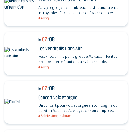
Rendez-vous des Co'Peint d'Art
Auray regorge de nombreux artistes aux talents
incroyables. Et cela fait plus de 16 ans que ces
à Auray
derniers se réunissent tous les étés. Pour
découvrir…
07
08
le
/
Les Vendredis Dañs Alre
Fest-noz animé par le groupe Makadam Fentus,
groupe interprétant des airs à danser de
à Auray
Bretagne. Il propose des airs et des chants issus de
la tradition…
07
08
le
/
Concert voix et orgue
Un concert pour voix et orgue en compagnie du
baryton Matthieu Auvray et de son complice
à Sainte-Anne-d'Auray
Antoine Joly aux claviers, pour un moment
suspendu au cœur de…