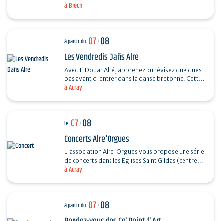
à Brech
souple. Réalisez un petit panier en rotin.…
07
08
à partir du
/
Les Vendredis Dañs Alre
Avec Ti Douar Alré, apprenez ou révisez quelques
pas avant d'entrer dans la danse bretonne. Cette
à Auray
initiation est suivie d'un fest-noz animé par un…
07
08
le
/
Concerts Alre'Orgues
L'association Alre'Orgues vous propose une série
de concerts dans les Eglises Saint Gildas (centre-
à Auray
ville) et Saint-Sauveur (Saint-Goustan) Trio Pêr…
07
08
à partir du
/