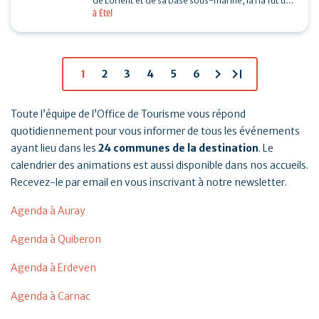
de Lorient et de sa base sous-marine, la ria fut un
à Étel
enjeu important de la seconde guerre mondiale.…
chevron_right
last_page
1
2
3
4
5
6
Toute l’équipe de l’Office de Tourisme vous répond
quotidiennement pour vous informer de tous les événements
ayant lieu dans les
24 communes de la destination
. Le
calendrier des animations est aussi disponible dans nos accueils.
Recevez-le par email en vous inscrivant à notre newsletter.
Agenda à Auray
Agenda à Quiberon
Agenda à Erdeven
Agenda à Carnac