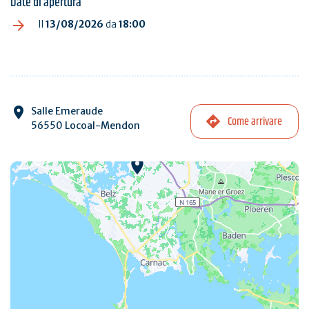
Date di apertura
Il
13/08/2026
da
18:00
Salle Emeraude
Come arrivare
56550 Locoal-Mendon