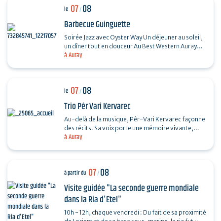
07
08
le
/
Barbecue Guinguette
Soirée Jazz avec Oyster Way Un déjeuner au soleil,
un dîner tout en douceur Au Best Western Auray
à Auray
Hôtel du Loch, la terrasse du restaurant La
Sterne…
07
08
le
/
Trio Pêr Vari Kervarec
Au-delà de la musique, Pêr-Vari Kervarec façonne
des récits. Sa voix porte une mémoire vivante,
à Auray
enracinée dans l’âme collective, où chaque mot…
07
08
à partir du
/
Visite guidée "La seconde guerre mondiale
dans la Ria d'Etel"
10h - 12h, chaque vendredi : Du fait de sa proximité