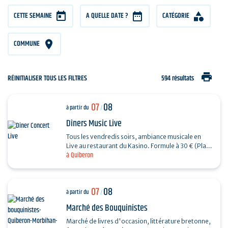
CETTE SEMAINE
A QUELLE DATE ?
CATÉGORIE
COMMUNE
print
RÉINITIALISER TOUS LES FILTRES
594 résultats
07
08
à partir du
/
Dîners Music Live
Tous les vendredis soirs, ambiance musicale en
Live au restaurant du Kasino. Formule à 30 € (Plat
à Quiberon
+ Dessert) + 7€ offerts en ticket de jeu.…
07
08
à partir du
/
Marché des Bouquinistes
Marché de livres d'occasion, littérature bretonne,