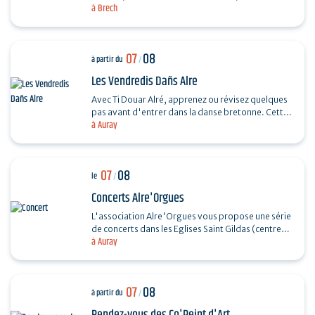
à Brech
souple. Réalisez un petit panier en rotin.…
07
08
à partir du
/
Les Vendredis Dañs Alre
Avec Ti Douar Alré, apprenez ou révisez quelques
pas avant d'entrer dans la danse bretonne. Cette
à Auray
initiation est suivie d'un fest-noz animé par un…
07
08
le
/
Concerts Alre'Orgues
L'association Alre'Orgues vous propose une série
de concerts dans les Eglises Saint Gildas (centre-
à Auray
ville) et Saint-Sauveur (Saint-Goustan) Trio Pêr…
07
08
à partir du
/