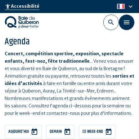
Aller
keyboard_arrow_down
accessibility_new
Accessibilité
fr
au
contenu
principal
Agenda
Concert, compétition sportive, exposition, spectacle
enfants, fest-noz, fête traditionnelle
... Venez vous amuser
et vous divertir en Baie de Quiberon, au sud de la Bretagne !
Animation gratuite ou payante, retrouvez toutes les
sorties et
idées d'activités
à faire en famille ou entre amis durant votre
séjour à Quiberon, Auray, La Trinité-sur-Mer, Erdeven...
Nombreuses manifestations et grands événements animent
les saisons. Consultez l'agenda ci-dessous pour la semaine ou
pour le week-end et contactez-nous pour plus d'informations.
AUJOURD'HUI
DEMAIN
CE WEEK-END