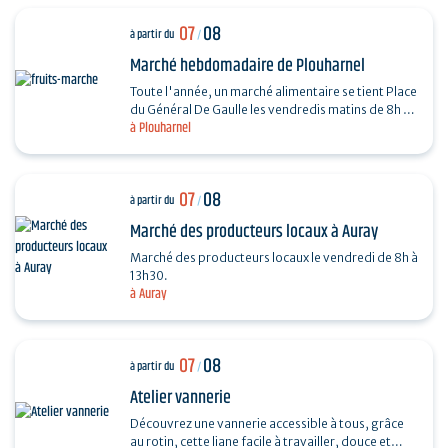
07
08
à partir du
/
Marché hebdomadaire de Plouharnel
Toute l'année, un marché alimentaire se tient Place
du Général De Gaulle les vendredis matins de 8h à
à Plouharnel
13h.
07
08
à partir du
/
Marché des producteurs locaux à Auray
Marché des producteurs locaux le vendredi de 8h à
13h30.
à Auray
07
08
à partir du
/
Atelier vannerie
Découvrez une vannerie accessible à tous, grâce
au rotin, cette liane facile à travailler, douce et