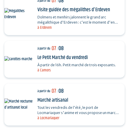
07
08
à partir du
/
Visite guidée des mégalithes d'Erdeven
Dolmens et menhirs jalonnent le grand arc
mégalithique d'Erdeven : c'est le moment d'en
à Erdeven
découvrir un peu plus. Des Alignements de
Kerzerho au Dolmen de…
07
08
à partir du
/
Le Petit Marché du vendredi
À partir de 16h. Petit marché de trois exposants.
à Camors
07
08
à partir du
/
Marché artisanal
Tout les vendredis de l'été, le port de
Locmariaquer s'anime et vous propose un marché
à Locmariaquer
nocturne d'artisanat local. Les musiciens
souhaitant venir…