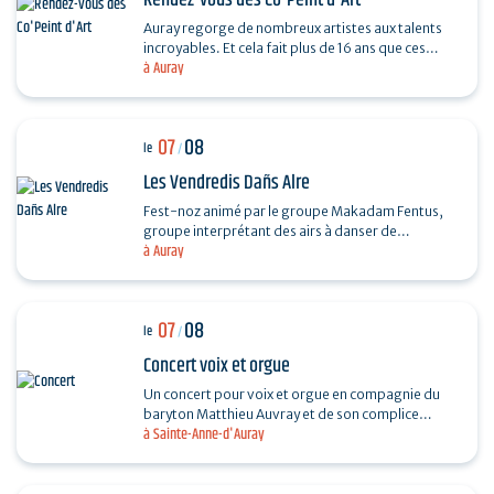
Rendez-vous des Co'Peint d'Art
Auray regorge de nombreux artistes aux talents
incroyables. Et cela fait plus de 16 ans que ces
à Auray
derniers se réunissent tous les étés. Pour
découvrir…
07
08
le
/
Les Vendredis Dañs Alre
Fest-noz animé par le groupe Makadam Fentus,
groupe interprétant des airs à danser de
à Auray
Bretagne. Il propose des airs et des chants issus de
la tradition…
07
08
le
/
Concert voix et orgue
Un concert pour voix et orgue en compagnie du
baryton Matthieu Auvray et de son complice
à Sainte-Anne-d'Auray
Antoine Joly aux claviers, pour un moment
suspendu au cœur de…