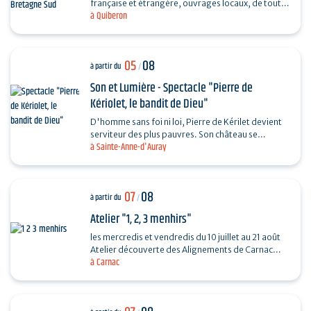
française et étrangère, ouvrages locaux, de toutes
à Quiberon
les périodes et toutes les collections...
05
08
à partir du
/
Son et Lumière - Spectacle "Pierre de
Kériolet, le bandit de Dieu"
D'homme sans foi ni loi, Pierre de Kérilet devient
serviteur des plus pauvres. Son château se
à Sainte-Anne-d'Auray
transforme en refuge, sa vie en offrande.
Ordonné…
07
08
à partir du
/
Atelier "1, 2, 3 menhirs"
les mercredis et vendredis du 10 juillet au 21 août
Atelier découverte des Alignements de Carnac
à Carnac
destiné aux enfants de 4 à 6 ans en compagnie
de…