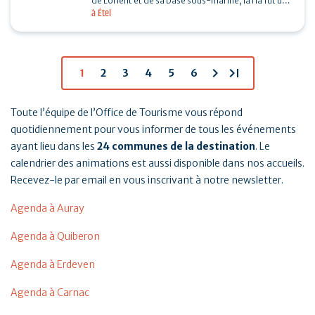
de Lorient et de sa base sous-marine, la ria fut un
à Étel
enjeu important de la seconde guerre mondiale.…
chevron_right
last_page
1
2
3
4
5
6
Toute l’équipe de l’Office de Tourisme vous répond
quotidiennement pour vous informer de tous les événements
ayant lieu dans les
24 communes de la destination
. Le
calendrier des animations est aussi disponible dans nos accueils.
Recevez-le par email en vous inscrivant à notre newsletter.
Agenda à Auray
Agenda à Quiberon
Agenda à Erdeven
Agenda à Carnac