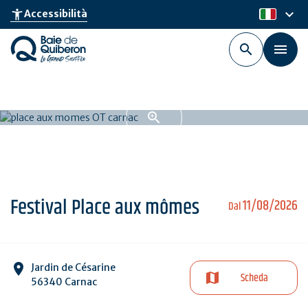
Skip
keyboard_arrow_down
accessibility_new
Accessibilità
it
to
main
content
Festival Place aux mômes
11/08/2026
Dal
Jardin de Césarine
Scheda
56340 Carnac