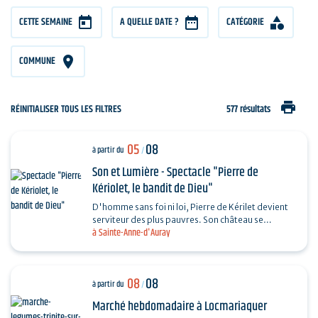
CETTE SEMAINE
A QUELLE DATE ?
CATÉGORIE
COMMUNE
print
RÉINITIALISER TOUS LES FILTRES
577 résultats
05
08
à partir du
/
Son et Lumière - Spectacle "Pierre de
Kériolet, le bandit de Dieu"
D'homme sans foi ni loi, Pierre de Kérilet devient
serviteur des plus pauvres. Son château se
à Sainte-Anne-d'Auray
transforme en refuge, sa vie en offrande.
Ordonné…
08
08
à partir du
/
Marché hebdomadaire à Locmariaquer