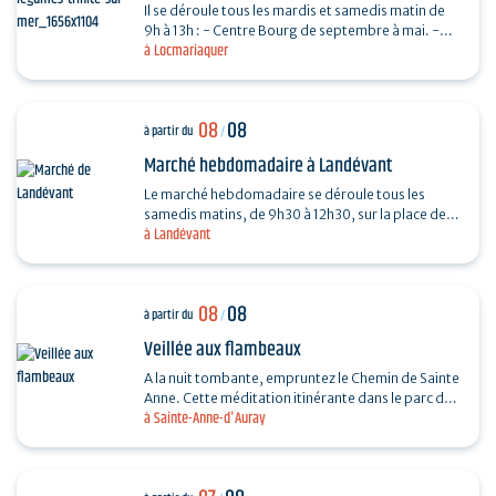
Il se déroule tous les mardis et samedis matin de
9h à 13h : - Centre Bourg de septembre à mai. -
à Locmariaquer
Place De Gaulle de juin à août.
08
08
à partir du
/
Marché hebdomadaire à Landévant
Le marché hebdomadaire se déroule tous les
samedis matins, de 9h30 à 12h30, sur la place de
à Landévant
l'Église (côté parking).
08
08
à partir du
/
Veillée aux flambeaux
A la nuit tombante, empruntez le Chemin de Sainte
Anne. Cette méditation itinérante dans le parc du
à Sainte-Anne-d'Auray
sanctuaire permet d’arpenter la vie et le
message…