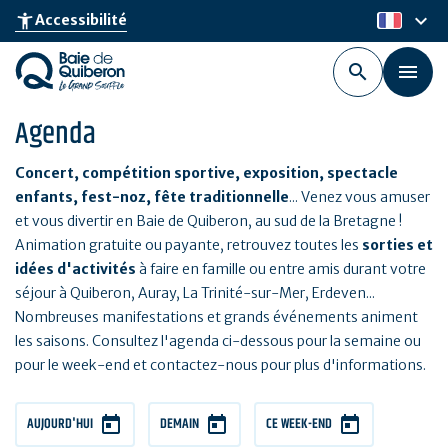
Aller
keyboard_arrow_down
accessibility_new
Accessibilité
fr
au
contenu
principal
Agenda
Concert, compétition sportive, exposition, spectacle
enfants, fest-noz, fête traditionnelle
... Venez vous amuser
et vous divertir en Baie de Quiberon, au sud de la Bretagne !
Animation gratuite ou payante, retrouvez toutes les
sorties et
idées d'activités
à faire en famille ou entre amis durant votre
séjour à Quiberon, Auray, La Trinité-sur-Mer, Erdeven...
Nombreuses manifestations et grands événements animent
les saisons. Consultez l'agenda ci-dessous pour la semaine ou
pour le week-end et contactez-nous pour plus d'informations.
AUJOURD'HUI
DEMAIN
CE WEEK-END