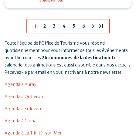
à Saint-Philibert
tennis, padel et pickleball suivis d’un Breizh picnic :
…
chevron_right
last_page
1
2
3
4
5
6
Toute l’équipe de l’Office de Tourisme vous répond
quotidiennement pour vous informer de tous les événements
ayant lieu dans les
24 communes de la destination
. Le
calendrier des animations est aussi disponible dans nos accueils.
Recevez-le par email en vous inscrivant à notre newsletter.
Agenda à Auray
Agenda à Quiberon
Agenda à Erdeven
Agenda à Carnac
Agenda à La Trinité-sur-Mer