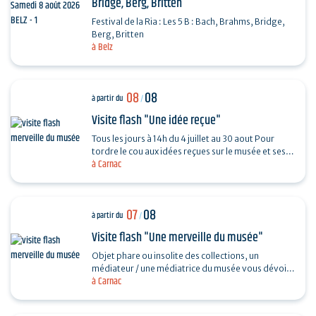
Bridge, Berg, Britten
Festival de la Ria : Les 5 B : Bach, Brahms, Bridge,
Berg, Britten
à Belz
08
08
à partir du
/
Visite flash "Une idée reçue"
Tous les jours à 14h du 4 juillet au 30 aout Pour
tordre le cou aux idées reçues sur le musée et ses
à Carnac
collections, piochez au hasard une question et…
07
08
à partir du
/
Visite flash "Une merveille du musée"
Objet phare ou insolite des collections, un
médiateur / une médiatrice du musée vous dévoile
à Carnac
son histoire. Sans réservation. Durée 30…