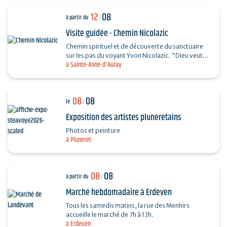
12
08
à partir du
/
Visite guidée - Chemin Nicolazic
Chemin spirituel et de découverte du sanctuaire
sur les pas du voyant Yvon Nicolazic. "Dieu veut
à Sainte-Anne-d'Auray
que je sois honorée ici", telles furent les paroles
de…
08
08
le
/
Exposition des artistes pluneretains
Photos et peinture
à Pluneret
08
08
à partir du
/
Marché hebdomadaire à Erdeven
Tous les samedis matins, la rue des Menhirs
accueille le marché de 7h à 13h.
à Erdeven