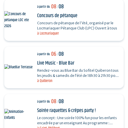
08
08
à partir du
/
Concours de pétanque
Concours de pétanque de l'été, organisé par le
Locmariaquer Pétanque Club (LPC) Ouvert à tous
à Locmariaquer
06
08
à partir du
/
Live Music - Blue Bar
Rendez-vous au Blue Bar du Sofitel Quiberon tous
les jeudis & samedis de l’été de 18h30 à 21h30 pour
à Quiberon
vivre des instants musicaux & conviviaux avec…
08
08
à partir du
/
Soirée raquettes & crêpes party !
Le concept : Une soirée 100% fun pour les enfants
encadrée par un enseignant Au programme :