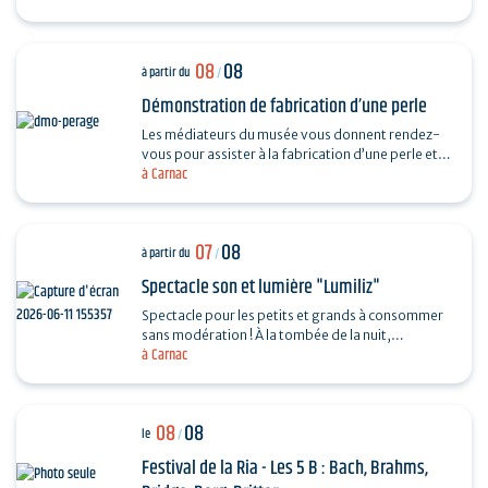
08
08
à partir du
/
Démonstration de fabrication d’une perle
Les médiateurs du musée vous donnent rendez-
vous pour assister à la fabrication d’une perle et
à Carnac
vous dévoiler les techniques ingénieuses…
07
08
à partir du
/
Spectacle son et lumière "Lumiliz"
Spectacle pour les petits et grands à consommer
sans modération ! À la tombée de la nuit,
à Carnac
découvrez un spectacle de projections
monumentales sur le…
08
08
le
/
Festival de la Ria - Les 5 B : Bach, Brahms,