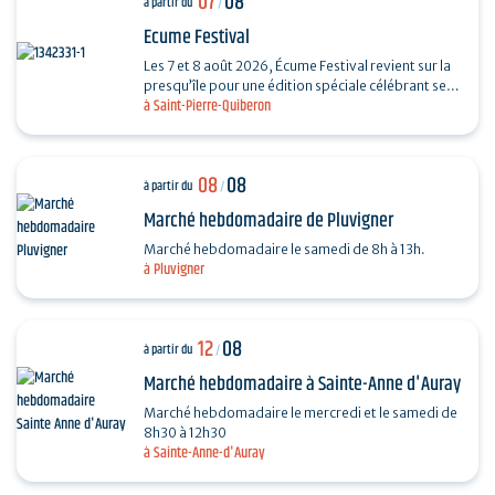
07
08
à partir du
/
Ecume Festival
Les 7 et 8 août 2026, Écume Festival revient sur la
presqu’île pour une édition spéciale célébrant ses
à Saint-Pierre-Quiberon
5 ans. En seulement quelques années,…
08
08
à partir du
/
Marché hebdomadaire de Pluvigner
Marché hebdomadaire le samedi de 8h à 13h.
à Pluvigner
12
08
à partir du
/
Marché hebdomadaire à Sainte-Anne d'Auray
Marché hebdomadaire le mercredi et le samedi de
8h30 à 12h30
à Sainte-Anne-d'Auray