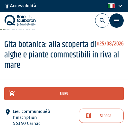
Skip
keyboard_arrow_down
accessibility_new
Accessibilità
it
to
main
content
Gita botanica: alla scoperta di
25/08/2026
Il
alghe e piante commestibili in riva al
mare
LIBRO
Lieu communiqué à
Scheda
l'inscription
56340 Carnac