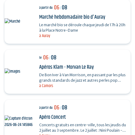
06
08
à partir du
/
Marché hebdomadaire bio d'Auray
Le marché bio se déroule chaque jeudi de 17h à 20h
à la Place Notre-Dame
à Auray
06
08
le
/
Apéros Klam - Morvan Le Ray
De Bon Iver à Van Morrison, en passant par les plus
grands standards de jazz et autres perles pop
à Camors
folk, Mo chante, accompagné de sa guitare et de
son…
06
08
à partir du
/
Apéro Concert
Concerts gratuits en centre-ville, tous les jeudis du
2 juillet au 3 septembre. Le 2 juillet : Nini Poulain -