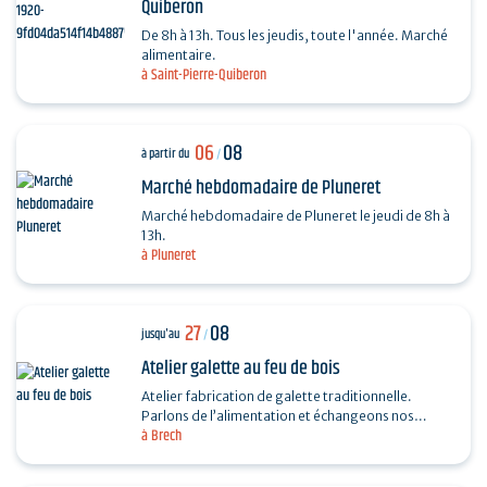
Quiberon
De 8h à 13h. Tous les jeudis, toute l'année. Marché
alimentaire.
à Saint-Pierre-Quiberon
06
08
à partir du
/
Marché hebdomadaire de Pluneret
Marché hebdomadaire de Pluneret le jeudi de 8h à
13h.
à Pluneret
27
08
jusqu'au
/
Atelier galette au feu de bois
Atelier fabrication de galette traditionnelle.
Parlons de l’alimentation et échangeons nos
à Brech
recettes autour de la galette. Fabrication, cuisson
au feu…