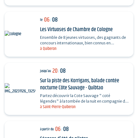
06
08
le
/
Les Virtuoses de Chambre de Cologne
Ensemble de 8 jeunes virtuoses, des gagnants de
concours internationaux, bien connus en
à Quiberon
Allemagne grâce à leur professionnalisme et à la
haute qualité…
20
08
jusqu'au
/
Sur la piste des Korrigans, balade contée
nocturne Côte Sauvage - Quibtao
Partez découvrir la Cote Sauvage " coté
légendes" à la tombée de la nuit en compagnie de
à Saint-Pierre-Quiberon
Charlotte et laissez-vous rêver au fil de vos pas et
des…
06
08
à partir du
/