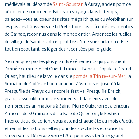
médiévale au départ de
Saint-Goustan
à Auray, ancien port de
pêche et de commerce. Faites un voyage dans le temps,
baladez-vous au coeur des sites mégalithiques du Morbihan sur
les pas des bâtisseurs de la Préhistoire, juste à côté des menhirs
de Carnac, reconnus dans le monde entier. Arpentez les ruelles
du village de Saint-Cado et profitez d'une vue sur la Ria d'Étel
tout en écoutant les légendes racontées par le guide.
Ne manquez pas les plus grands événements qui ponctuent
l’année comme le Spi Ouest-France - Banque Populaire Grand
Ouest, haut lieu de la voile dans le
port de la Trinité-sur-Mer
, la
Semaine du Golfe de Locmariaquer à Vannes et jusqu'à la
Presqu'île de Rhuys ou encore le festival Presqu'île Breizh,
grand rassemblement de sonneurs et danseurs avec de
nombreuses animations à Saint-Pierre Quiberon et alentours.
A moins de 30 minutes de la Baie de Quiberon, le Festival
Interceltique de Lorient vous attend chaque été au mois d'août
et réunit les nations celtes pour des spectacles et concerts
renversants. Réservez votre hôtel pour assister à un grand