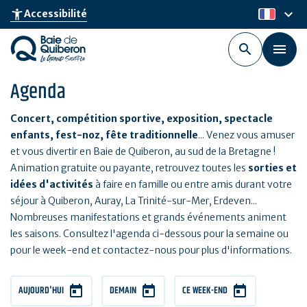
Aller
keyboard_arrow_down
accessibility_new
Accessibilité
fr
au
contenu
principal
Agenda
Concert, compétition sportive, exposition, spectacle
enfants, fest-noz, fête traditionnelle
... Venez vous amuser
et vous divertir en Baie de Quiberon, au sud de la Bretagne !
Animation gratuite ou payante, retrouvez toutes les
sorties et
idées d'activités
à faire en famille ou entre amis durant votre
séjour à Quiberon, Auray, La Trinité-sur-Mer, Erdeven...
Nombreuses manifestations et grands événements animent
les saisons. Consultez l'agenda ci-dessous pour la semaine ou
pour le week-end et contactez-nous pour plus d'informations.
AUJOURD'HUI
DEMAIN
CE WEEK-END