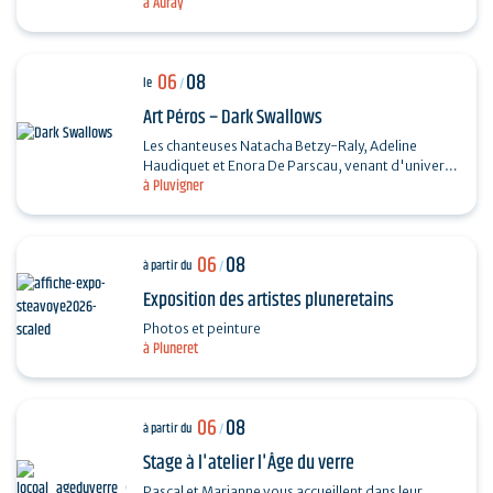
à Auray
Chanson française et Taylor Trio - Soul…
06
08
le
/
Art Péros – Dark Swallows
Les chanteuses Natacha Betzy-Raly, Adeline
Haudiquet et Enora De Parscau, venant d'univers
à Pluvigner
musicaux très différents, composent ensemble un
répertoire…
06
08
à partir du
/
Exposition des artistes pluneretains
Photos et peinture
à Pluneret
06
08
à partir du
/
Stage à l'atelier l'Âge du verre
Pascal et Marianne vous accueillent dans leur