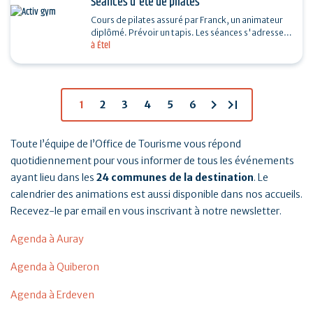
Séances d'été de pilates
Cours de pilates assuré par Franck, un animateur
diplômé. Prévoir un tapis. Les séances s'adressent
à Étel
à toutes et tous. Si mauvais temps, une salle…
chevron_right
last_page
1
2
3
4
5
6
Toute l’équipe de l’Office de Tourisme vous répond
quotidiennement pour vous informer de tous les événements
ayant lieu dans les
24 communes de la destination
. Le
calendrier des animations est aussi disponible dans nos accueils.
Recevez-le par email en vous inscrivant à notre newsletter.
Agenda à Auray
Agenda à Quiberon
Agenda à Erdeven