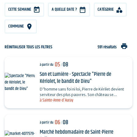
CETTE SEMAINE
A QUELLE DATE ?
CATÉGORIE
COMMUNE
print
RÉINITIALISER TOUS LES FILTRES
591 résultats
05
08
à partir du
/
Son et Lumière - Spectacle "Pierre de
Kériolet, le bandit de Dieu"
D'homme sans foi ni loi, Pierre de Kérilet devient
serviteur des plus pauvres. Son château se
à Sainte-Anne-d'Auray
transforme en refuge, sa vie en offrande.
Ordonné…
06
08
à partir du
/
Marché hebdomadaire de Saint-Pierre