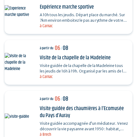
Expérience marche sportive
A 10h tous les jeudis. Départ place du marché. Sur
7km environ emboitez le pas au rythme de votre
à Carnac
coach sportif (6km environs) . La marche sportive
est…
06
08
à partir du
/
Visite de la chapelle de la Madeleine
Visite guidée de la chapelle de la Madeleine tous
les jeudis de 16h à 19h. Organisé par les amis de la
à Carnac
Chapelle de la Madeleine. Entrée libre. "Du…
06
08
à partir du
/
Visite guidée des chaumières à l’Ecomusée
du Pays d’Auray
Visite guidée accompagnée d’un médiateur. Venez
découvrir la vie paysanne avant 1950 : habitat,
à Brech
agriculture, paysage, savoir-faire… et enrichir…