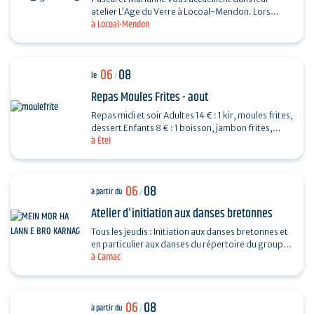
atelier L’Age du Verre à Locoal-Mendon. Lors
à Locoal-Mendon
d’une séance de 3 heures, vous fabriquerez des
perles de…
06
08
le
/
Repas Moules Frites - aout
Repas midi et soir Adultes 14 € : 1 kir, moules frites,
dessert Enfants 8 € : 1 boisson, jambon frites,
à Étel
dessert Repas organisé par l'APED pour la…
06
08
à partir du
/
Atelier d'initiation aux danses bretonnes
Tous les jeudis : Initiation aux danses bretonnes et
en particulier aux danses du répertoire du groupe
à Carnac
programmé le soir même au fest-noz organisé…
06
08
à partir du
/