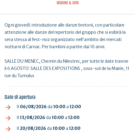
VEDERE IL SITO
Ogni giovedì: introduzione alle danze bretoni, con particolare
attenzione alle danze del repertorio del gruppo che si esibirà la
sera stessa al fest-noz organizzato nell'ambito dei mercati
notturni di Carnac. Per bambini a partire dai 10 anni.
SALLE DU MENEC, Chemin du Nilestrec, per tutte le date tranne
il 6 AGOSTO: SALLE DES EXPOSITIONS , sous-sol de la Mairie, 11
rue du Tumulus
Date di apertura
Il
06/08/2026
da
10:00
a
12:00
Il
13/08/2026
da
10:00
a
12:00
Il
20/08/2026
da
10:00
a
12:00