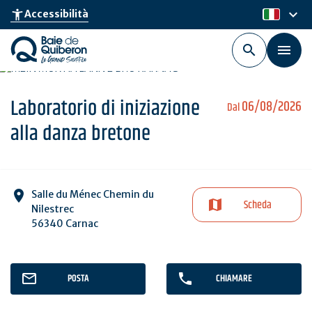
Skip
keyboard_arrow_down
accessibility_new
Accessibilità
it
to
main
content
Laboratorio di iniziazione
06/08/2026
Dal
alla danza bretone
Salle du Ménec Chemin du
Scheda
Nilestrec
56340 Carnac
POSTA
CHIAMARE