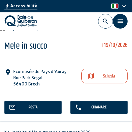
Skip
keyboard_arrow_down
accessibility_new
Accessibilità
it
to
main
content
Mele in succo
19/10/2026
Il
Ecomusée du Pays d'Auray
Scheda
Rue Park Segal
56400 Brech
POSTA
CHIAMARE