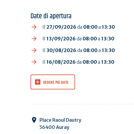
Date di apertura
Il
27/09/2026
da
08:00
a
13:30
Il
13/09/2026
da
08:00
a
13:30
Il
30/08/2026
da
08:00
a
13:30
Il
16/08/2026
da
08:00
a
13:30
VEDERE PIÙ DATE
Place Raoul Dautry
56400 Auray