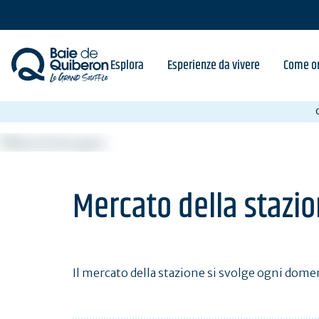
Skip
to
main
content
Esplora
Esperienze da vivere
Come or
Mercato della stazi
Il mercato della stazione si svolge ogni domeni