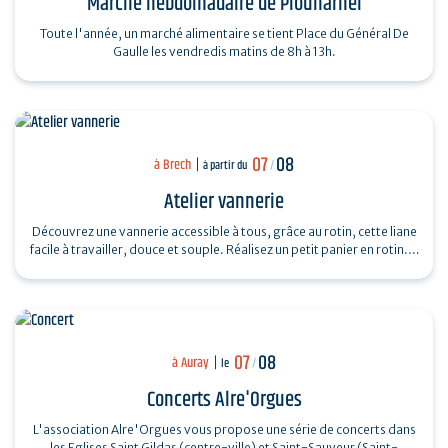
Marché hebdomadaire de Plouharnel
Toute l'année, un marché alimentaire se tient Place du Général De
Gaulle les vendredis matins de 8h à 13h.
07
08
à Brech
à partir du
/
Atelier vannerie
Découvrez une vannerie accessible à tous, grâce au rotin, cette liane
facile à travailler, douce et souple. Réalisez un petit panier en rotin.…
07
08
à Auray
le
/
Concerts Alre'Orgues
L'association Alre'Orgues vous propose une série de concerts dans
les Eglises Saint Gildas (centre-ville) et Saint-Sauveur (Saint-