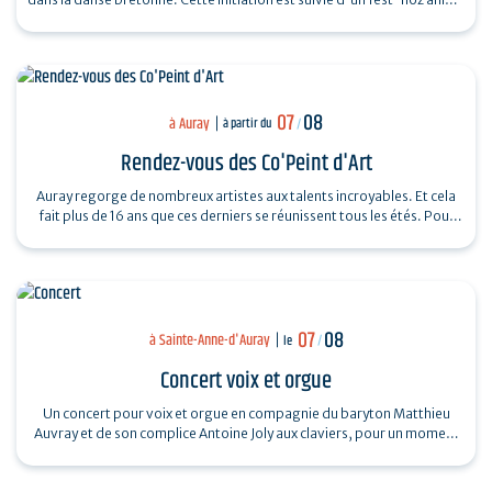
par un…
07
08
à Auray
à partir du
/
Rendez-vous des Co'Peint d'Art
Auray regorge de nombreux artistes aux talents incroyables. Et cela
fait plus de 16 ans que ces derniers se réunissent tous les étés. Pour
découvrir…
07
08
à Sainte-Anne-d'Auray
le
/
Concert voix et orgue
Un concert pour voix et orgue en compagnie du baryton Matthieu
Auvray et de son complice Antoine Joly aux claviers, pour un moment
suspendu au cœur de…