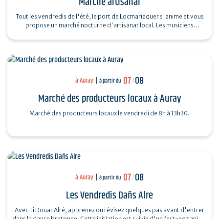
Marché artisanal
Tout les vendredis de l'été, le port de Locmariaquer s'anime et vous
propose un marché nocturne d'artisanat local. Les musiciens
souhaitant venir…
07
08
à Auray
à partir du
/
Marché des producteurs locaux à Auray
Marché des producteurs locaux le vendredi de 8h à 13h30.
07
08
à Auray
à partir du
/
Les Vendredis Dañs Alre
Avec Ti Douar Alré, apprenez ou révisez quelques pas avant d'entrer
dans la danse bretonne. Cette initiation est suivie d'un fest-noz animé