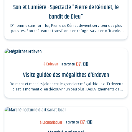
Son et Lumière - Spectacle "Pierre de Kériolet, le
bandit de Dieu"
D'homme sans foi ni loi, Pierre de Kérilet devient serviteur des plus
pauvres. Son château se transforme en refuge, sa vie en offrande.
Ordonné…
07
08
à Erdeven
à partir du
/
Visite guidée des mégalithes d'Erdeven
Dolmens et menhirs jalonnent le grand arc mégalithique d'Erdeven :
c'est le moment d'en découvrir un peu plus. Des Alignements de
Kerzerho au Dolmen de…
07
08
à Locmariaquer
à partir du
/