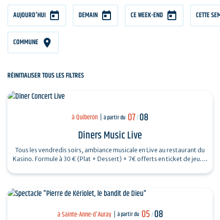
AUJOURD'HUI
DEMAIN
CE WEEK-END
CETTE SE
COMMUNE
RÉINITIALISER TOUS LES FILTRES
07
08
à Quiberon
à partir du
/
Dîners Music Live
Tous les vendredis soirs, ambiance musicale en Live au restaurant du
Kasino. Formule à 30 € (Plat + Dessert) + 7€ offerts en ticket de jeu.…
05
08
à Sainte-Anne-d'Auray
à partir du
/