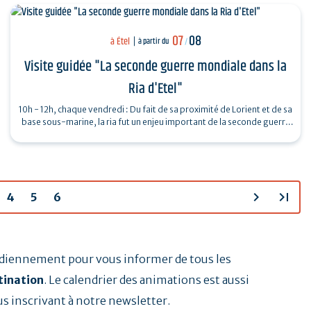
07
08
à Étel
à partir du
/
Visite guidée "La seconde guerre mondiale dans la
Ria d'Etel"
10h - 12h, chaque vendredi : Du fait de sa proximité de Lorient et de sa
base sous-marine, la ria fut un enjeu important de la seconde guerre
mondiale.…
chevron_right
last_page
4
5
6
tidiennement pour vous informer de tous les
tination
. Le calendrier des animations est aussi
us inscrivant à notre newsletter.