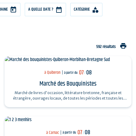
MAINE
A QUELLE DATE ?
CATÉGORIE
print
592 résultats
07
08
à Quiberon
à partir du
/
Marché des Bouquinistes
Marché de livres d'occasion, littérature bretonne, française et
étrangère, ouvrages locaux, de toutes les périodes et toutes les
collections...
07
08
à Carnac
à partir du
/