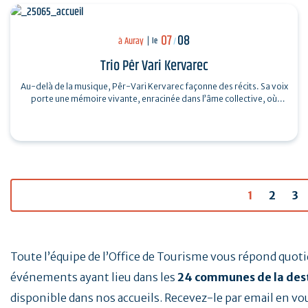
07
08
à Auray
le
/
Trio Pêr Vari Kervarec
Au-delà de la musique, Pêr-Vari Kervarec façonne des récits. Sa voix
porte une mémoire vivante, enracinée dans l’âme collective, où
chaque mot…
1
2
3
Toute l’équipe de l’Office de Tourisme vous répond quo
événements ayant lieu dans les
24 communes de la des
disponible dans nos accueils. Recevez-le par email en vo