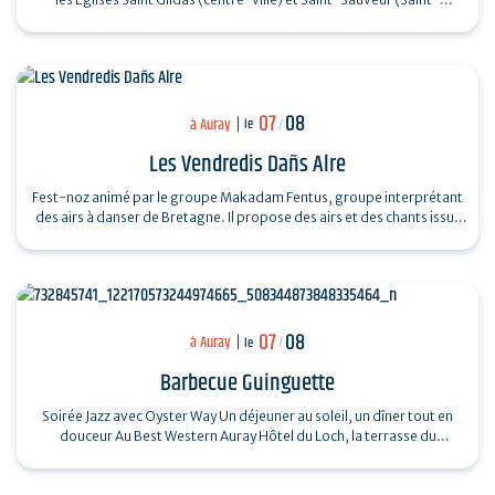
Goustan) Trio Pêr…
07
08
à Auray
le
/
Les Vendredis Dañs Alre
Fest-noz animé par le groupe Makadam Fentus, groupe interprétant
des airs à danser de Bretagne. Il propose des airs et des chants issus
de la tradition…
07
08
à Auray
le
/
Barbecue Guinguette
Soirée Jazz avec Oyster Way Un déjeuner au soleil, un dîner tout en
douceur Au Best Western Auray Hôtel du Loch, la terrasse du
restaurant La Sterne…