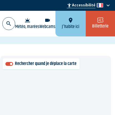
keyboard_arrow_down
accessibility_new
Accessibilité
fr
wb_twilight
videocam
location_on
Billetterie
Météo, marées
Webcams
J'habite ici
Rechercher quand je déplace la carte