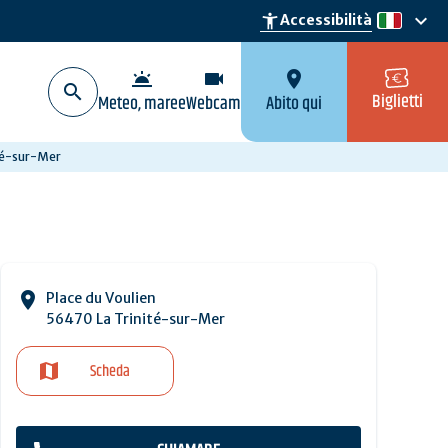
keyboard_arrow_down
accessibility_new
Accessibilità
it
wb_twilight
videocam
location_on
Biglietti
Meteo, maree
Webcam
Abito qui
té-sur-Mer
Place du Voulien
56470 La Trinité-sur-Mer
Scheda