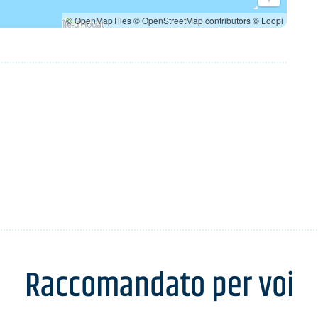
© OpenMapTiles
© OpenStreetMap contributors
© Loopi
Raccomandato per voi