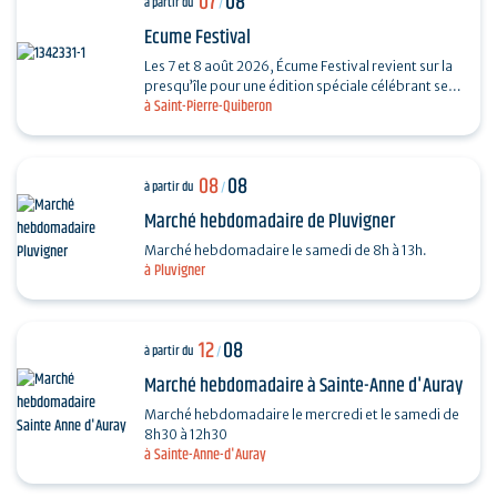
07
08
à partir du
/
Ecume Festival
Les 7 et 8 août 2026, Écume Festival revient sur la
presqu’île pour une édition spéciale célébrant ses
à Saint-Pierre-Quiberon
5 ans. En seulement quelques années,…
08
08
à partir du
/
Marché hebdomadaire de Pluvigner
Marché hebdomadaire le samedi de 8h à 13h.
à Pluvigner
12
08
à partir du
/
Marché hebdomadaire à Sainte-Anne d'Auray
Marché hebdomadaire le mercredi et le samedi de
8h30 à 12h30
à Sainte-Anne-d'Auray