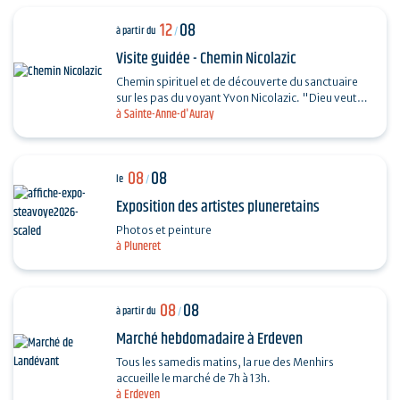
12
08
à partir du
/
Visite guidée - Chemin Nicolazic
Chemin spirituel et de découverte du sanctuaire
sur les pas du voyant Yvon Nicolazic. "Dieu veut
à Sainte-Anne-d'Auray
que je sois honorée ici", telles furent les paroles
de…
08
08
le
/
Exposition des artistes pluneretains
Photos et peinture
à Pluneret
08
08
à partir du
/
Marché hebdomadaire à Erdeven
Tous les samedis matins, la rue des Menhirs
accueille le marché de 7h à 13h.
à Erdeven