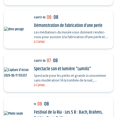
08
08
à partir du
/
Démonstration de fabrication d’une perle
Les médiateurs du musée vous donnent rendez-
vous pour assister à la fabrication d’une perle et
à Carnac
vous dévoiler les techniques ingénieuses…
07
08
à partir du
/
Spectacle son et lumière "Lumiliz"
Spectacle pour les petits et grands à consommer
sans modération ! À la tombée de la nuit,
à Carnac
découvrez un spectacle de projections
monumentales sur le…
08
08
le
/
Festival de la Ria - Les 5 B : Bach, Brahms,