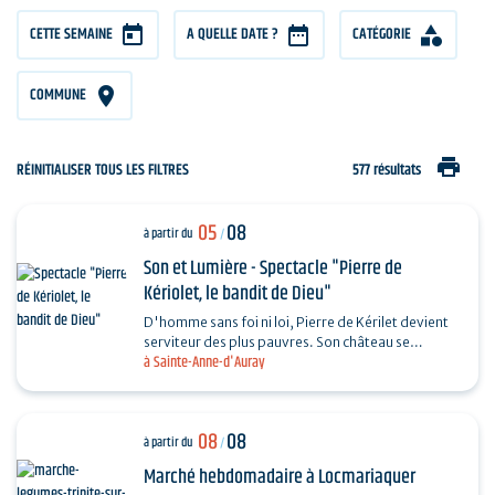
CETTE SEMAINE
A QUELLE DATE ?
CATÉGORIE
COMMUNE
print
RÉINITIALISER TOUS LES FILTRES
577 résultats
05
08
à partir du
/
Son et Lumière - Spectacle "Pierre de
Kériolet, le bandit de Dieu"
D'homme sans foi ni loi, Pierre de Kérilet devient
serviteur des plus pauvres. Son château se
à Sainte-Anne-d'Auray
transforme en refuge, sa vie en offrande.
Ordonné…
08
08
à partir du
/
Marché hebdomadaire à Locmariaquer