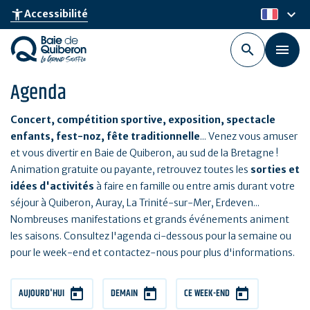
Aller
keyboard_arrow_down
accessibility_new
Accessibilité
fr
au
contenu
principal
Agenda
Concert, compétition sportive, exposition, spectacle
enfants, fest-noz, fête traditionnelle
... Venez vous amuser
et vous divertir en Baie de Quiberon, au sud de la Bretagne !
Animation gratuite ou payante, retrouvez toutes les
sorties et
idées d'activités
à faire en famille ou entre amis durant votre
séjour à Quiberon, Auray, La Trinité-sur-Mer, Erdeven...
Nombreuses manifestations et grands événements animent
les saisons. Consultez l'agenda ci-dessous pour la semaine ou
pour le week-end et contactez-nous pour plus d'informations.
AUJOURD'HUI
DEMAIN
CE WEEK-END