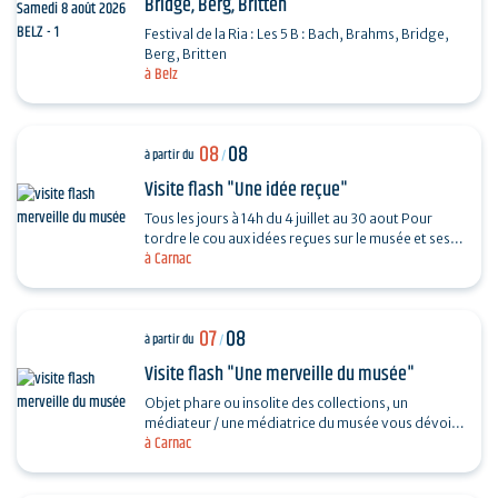
Bridge, Berg, Britten
Festival de la Ria : Les 5 B : Bach, Brahms, Bridge,
Berg, Britten
à Belz
08
08
à partir du
/
Visite flash "Une idée reçue"
Tous les jours à 14h du 4 juillet au 30 aout Pour
tordre le cou aux idées reçues sur le musée et ses
à Carnac
collections, piochez au hasard une question et…
07
08
à partir du
/
Visite flash "Une merveille du musée"
Objet phare ou insolite des collections, un
médiateur / une médiatrice du musée vous dévoile
à Carnac
son histoire. Sans réservation. Durée 30…