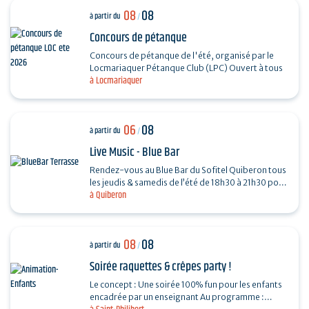
08
08
à partir du
/
Concours de pétanque
Concours de pétanque de l'été, organisé par le
Locmariaquer Pétanque Club (LPC) Ouvert à tous
à Locmariaquer
06
08
à partir du
/
Live Music - Blue Bar
Rendez-vous au Blue Bar du Sofitel Quiberon tous
les jeudis & samedis de l’été de 18h30 à 21h30 pour
à Quiberon
vivre des instants musicaux & conviviaux avec…
08
08
à partir du
/
Soirée raquettes & crêpes party !
Le concept : Une soirée 100% fun pour les enfants
encadrée par un enseignant Au programme :