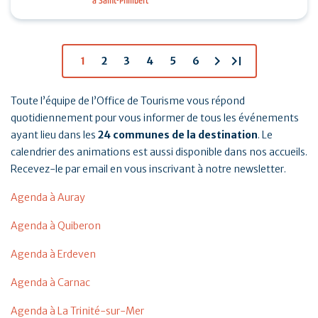
à Saint-Philibert
tennis, padel et pickleball suivis d’un Breizh picnic :
…
chevron_right
last_page
1
2
3
4
5
6
Toute l’équipe de l’Office de Tourisme vous répond
quotidiennement pour vous informer de tous les événements
ayant lieu dans les
24 communes de la destination
. Le
calendrier des animations est aussi disponible dans nos accueils.
Recevez-le par email en vous inscrivant à notre newsletter.
Agenda à Auray
Agenda à Quiberon
Agenda à Erdeven
Agenda à Carnac
Agenda à La Trinité-sur-Mer