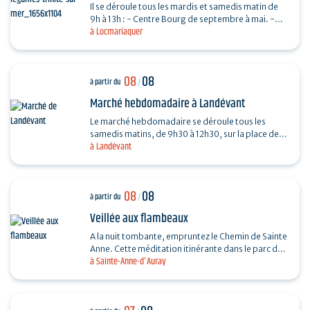
Il se déroule tous les mardis et samedis matin de
9h à 13h : - Centre Bourg de septembre à mai. -
à Locmariaquer
Place De Gaulle de juin à août.
08
08
à partir du
/
Marché hebdomadaire à Landévant
Le marché hebdomadaire se déroule tous les
samedis matins, de 9h30 à 12h30, sur la place de
à Landévant
l'Église (côté parking).
08
08
à partir du
/
Veillée aux flambeaux
A la nuit tombante, empruntez le Chemin de Sainte
Anne. Cette méditation itinérante dans le parc du
à Sainte-Anne-d'Auray
sanctuaire permet d’arpenter la vie et le
message…