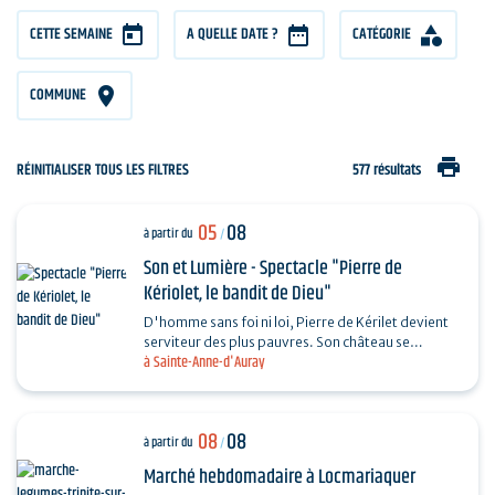
CETTE SEMAINE
A QUELLE DATE ?
CATÉGORIE
COMMUNE
print
RÉINITIALISER TOUS LES FILTRES
577 résultats
05
08
à partir du
/
Son et Lumière - Spectacle "Pierre de
Kériolet, le bandit de Dieu"
D'homme sans foi ni loi, Pierre de Kérilet devient
serviteur des plus pauvres. Son château se
à Sainte-Anne-d'Auray
transforme en refuge, sa vie en offrande.
Ordonné…
08
08
à partir du
/
Marché hebdomadaire à Locmariaquer