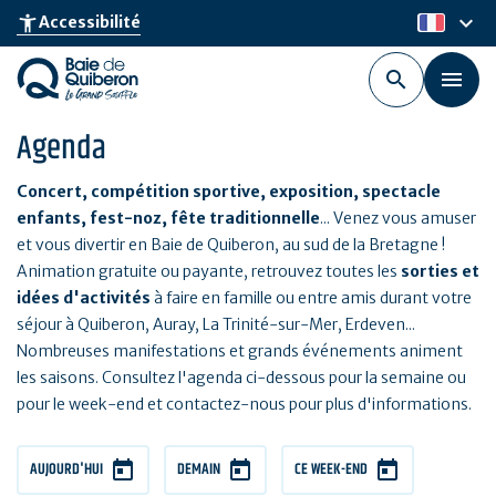
Aller
keyboard_arrow_down
accessibility_new
Accessibilité
fr
au
contenu
principal
Agenda
Concert, compétition sportive, exposition, spectacle
enfants, fest-noz, fête traditionnelle
... Venez vous amuser
et vous divertir en Baie de Quiberon, au sud de la Bretagne !
Animation gratuite ou payante, retrouvez toutes les
sorties et
idées d'activités
à faire en famille ou entre amis durant votre
séjour à Quiberon, Auray, La Trinité-sur-Mer, Erdeven...
Nombreuses manifestations et grands événements animent
les saisons. Consultez l'agenda ci-dessous pour la semaine ou
pour le week-end et contactez-nous pour plus d'informations.
AUJOURD'HUI
DEMAIN
CE WEEK-END