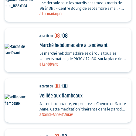
Il se déroule tous les mardis et samedis matin de
9h à 13h : - Centre Bourg de septembre à mai. -
à Locmariaquer
Place De Gaulle de juin à août.
08
08
à partir du
/
Marché hebdomadaire à Landévant
Le marché hebdomadaire se déroule tous les
samedis matins, de 9h30 à 12h30, sur la place de
à Landévant
l'Église (côté parking).
08
08
à partir du
/
Veillée aux flambeaux
A la nuit tombante, empruntez le Chemin de Sainte
Anne. Cette méditation itinérante dans le parc du
à Sainte-Anne-d'Auray
sanctuaire permet d’arpenter la vie et le
message…