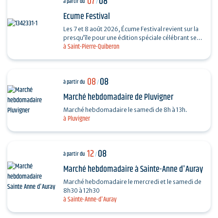
07
08
à partir du
/
Ecume Festival
Les 7 et 8 août 2026, Écume Festival revient sur la
presqu’île pour une édition spéciale célébrant ses
à Saint-Pierre-Quiberon
5 ans. En seulement quelques années,…
08
08
à partir du
/
Marché hebdomadaire de Pluvigner
Marché hebdomadaire le samedi de 8h à 13h.
à Pluvigner
12
08
à partir du
/
Marché hebdomadaire à Sainte-Anne d'Auray
Marché hebdomadaire le mercredi et le samedi de
8h30 à 12h30
à Sainte-Anne-d'Auray