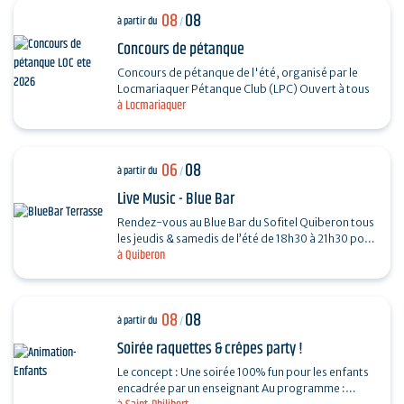
08
08
à partir du
/
Concours de pétanque
Concours de pétanque de l'été, organisé par le
Locmariaquer Pétanque Club (LPC) Ouvert à tous
à Locmariaquer
06
08
à partir du
/
Live Music - Blue Bar
Rendez-vous au Blue Bar du Sofitel Quiberon tous
les jeudis & samedis de l’été de 18h30 à 21h30 pour
à Quiberon
vivre des instants musicaux & conviviaux avec…
08
08
à partir du
/
Soirée raquettes & crêpes party !
Le concept : Une soirée 100% fun pour les enfants
encadrée par un enseignant Au programme :