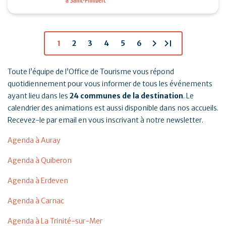
à Saint-Philibert
tennis, padel et pickleball suivis d’un Breizh picnic :
…
chevron_right
last_page
1
2
3
4
5
6
Toute l’équipe de l’Office de Tourisme vous répond
quotidiennement pour vous informer de tous les événements
ayant lieu dans les
24 communes de la destination
. Le
calendrier des animations est aussi disponible dans nos accueils.
Recevez-le par email en vous inscrivant à notre newsletter.
Agenda à Auray
Agenda à Quiberon
Agenda à Erdeven
Agenda à Carnac
Agenda à La Trinité-sur-Mer