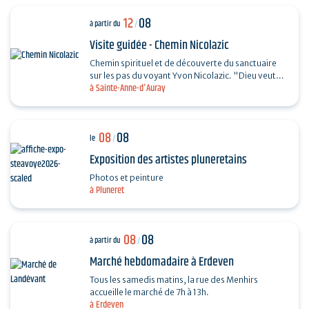
12
08
à partir du
/
Visite guidée - Chemin Nicolazic
Chemin spirituel et de découverte du sanctuaire
sur les pas du voyant Yvon Nicolazic. "Dieu veut
à Sainte-Anne-d'Auray
que je sois honorée ici", telles furent les paroles
de…
08
08
le
/
Exposition des artistes pluneretains
Photos et peinture
à Pluneret
08
08
à partir du
/
Marché hebdomadaire à Erdeven
Tous les samedis matins, la rue des Menhirs
accueille le marché de 7h à 13h.
à Erdeven