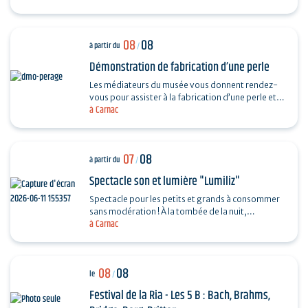
08
08
à partir du
/
Démonstration de fabrication d’une perle
Les médiateurs du musée vous donnent rendez-
vous pour assister à la fabrication d’une perle et
à Carnac
vous dévoiler les techniques ingénieuses…
07
08
à partir du
/
Spectacle son et lumière "Lumiliz"
Spectacle pour les petits et grands à consommer
sans modération ! À la tombée de la nuit,
à Carnac
découvrez un spectacle de projections
monumentales sur le…
08
08
le
/
Festival de la Ria - Les 5 B : Bach, Brahms,