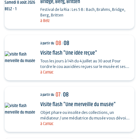
Bridge, Berg, Britten
Festival de la Ria : Les 5 B : Bach, Brahms, Bridge,
Berg, Britten
à Belz
08
08
à partir du
/
Visite flash "Une idée reçue"
Tous les jours à 14h du 4 juillet au 30 aout Pour
tordre le cou aux idées reçues sur le musée et ses
à Carnac
collections, piochez au hasard une question et…
07
08
à partir du
/
Visite flash "Une merveille du musée"
Objet phare ou insolite des collections, un
médiateur / une médiatrice du musée vous dévoile
à Carnac
son histoire. Sans réservation. Durée 30…