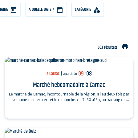
MAINE
A QUELLE DATE ?
CATÉGORIE
print
563 résultats
09
08
à Carnac
à partir du
/
Marché hebdomadaire à Carnac
Le marché de Carnac, incontournable de la région, a lieu deux fois par
semaine : le mercredi et le dimanche, de 7h30 à13h, au parking de
Saint-Fiacre…