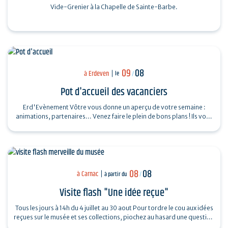
Vide-Grenier à la Chapelle de Sainte-Barbe.
09
08
à Erdeven
le
/
Pot d'accueil des vacanciers
Erd'Evènement Vôtre vous donne un aperçu de votre semaine :
animations, partenaires... Venez faire le plein de bons plans ! Ils vous
feront découvrir…
08
08
à Carnac
à partir du
/
Visite flash "Une idée reçue"
Tous les jours à 14h du 4 juillet au 30 aout Pour tordre le cou aux idées
reçues sur le musée et ses collections, piochez au hasard une question
et…