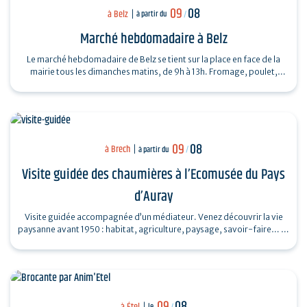
09
08
à Belz
à partir du
/
Marché hebdomadaire à Belz
Le marché hebdomadaire de Belz se tient sur la place en face de la
mairie tous les dimanches matins, de 9h à 13h. Fromage, poulet,
huitres, légumes...
09
08
à Brech
à partir du
/
Visite guidée des chaumières à l’Ecomusée du Pays
d’Auray
Visite guidée accompagnée d’un médiateur. Venez découvrir la vie
paysanne avant 1950 : habitat, agriculture, paysage, savoir-faire… et
enrichir…
09
08
à Étel
le
/