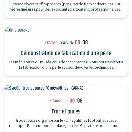
Grande diversité d'exposants (pros, particuliers et riverains). 700
mètres linéaires pour des exposants particuliers, professionnels et…
08
08
à Carnac
à partir du
/
Démonstration de fabrication d’une perle
Les médiateurs du musée vous donnent rendez-vous pour assister à
la fabrication d’une perle et vous dévoiler les techniques
ingénieuses…
09
08
à Carnac
le
/
Troc et puces
Troc et puces organisé par le FC mégalithes football au stade
municipal. Restauration sur place, entrée 1€, gratuite pour les moins
de 16…