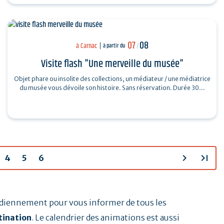
07
08
à Carnac
à partir du
/
Visite flash "Une merveille du musée"
Objet phare ou insolite des collections, un médiateur / une médiatrice
du musée vous dévoile son histoire. Sans réservation. Durée 30…
chevron_right
last_page
4
5
6
tidiennement pour vous informer de tous les
tination
. Le calendrier des animations est aussi