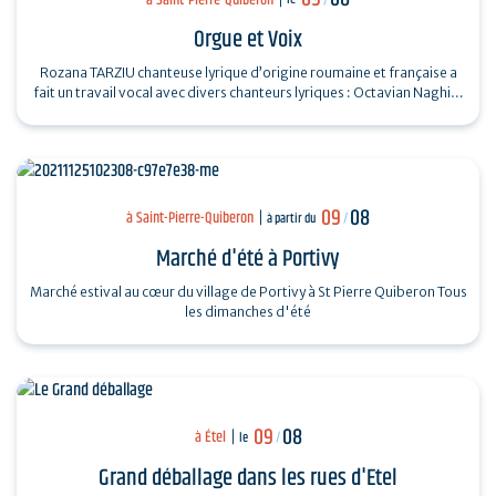
Orgue et Voix
Rozana TARZIU chanteuse lyrique d’origine roumaine et française a
fait un travail vocal avec divers chanteurs lyriques : Octavian Naghiu,
Vladimir…
09
08
à Saint-Pierre-Quiberon
à partir du
/
Marché d'été à Portivy
Marché estival au cœur du village de Portivy à St Pierre Quiberon Tous
les dimanches d'été
09
08
à Étel
le
/
Grand déballage dans les rues d'Etel