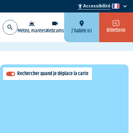
keyboard_arrow_down
accessibility_new
Accessibilité
fr
wb_twilight
videocam
location_on
Billetterie
Météo, marées
Webcams
J'habite ici
Rechercher quand je déplace la carte