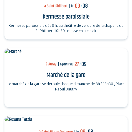
09
08
à Saint-Philibert
le
/
Kermesse paroissiale
Kermesse paroissiale dès 8 h. au théâtre de verdure de la chapelle de
St Philibert 10h30 : messe en plein air
27
09
à Auray
à partir du
/
Marché de la gare
Le marché de la gare se déroule chaque dimanche de 8h à 13h30 , Place
Raoul Dautry
09
08
à Saint-Pierre-Quiberon
le
/