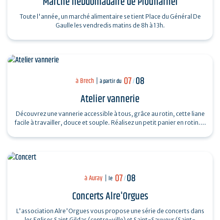
Marché hebdomadaire de Plouharnel
Toute l'année, un marché alimentaire se tient Place du Général De
Gaulle les vendredis matins de 8h à 13h.
07
08
à Brech
à partir du
/
Atelier vannerie
Découvrez une vannerie accessible à tous, grâce au rotin, cette liane
facile à travailler, douce et souple. Réalisez un petit panier en rotin.…
07
08
à Auray
le
/
Concerts Alre'Orgues
L'association Alre'Orgues vous propose une série de concerts dans
les Eglises Saint Gildas (centre-ville) et Saint-Sauveur (Saint-