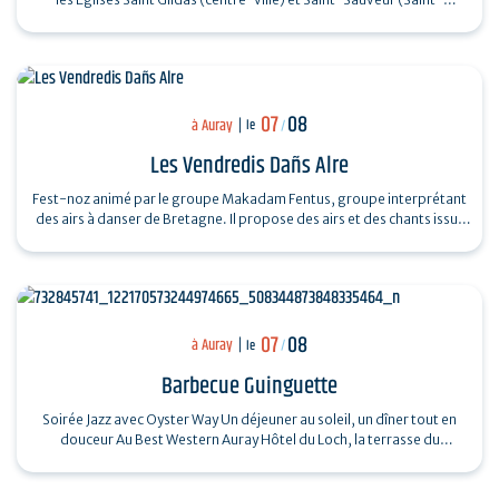
Goustan) Trio Pêr…
07
08
à Auray
le
/
Les Vendredis Dañs Alre
Fest-noz animé par le groupe Makadam Fentus, groupe interprétant
des airs à danser de Bretagne. Il propose des airs et des chants issus
de la tradition…
07
08
à Auray
le
/
Barbecue Guinguette
Soirée Jazz avec Oyster Way Un déjeuner au soleil, un dîner tout en
douceur Au Best Western Auray Hôtel du Loch, la terrasse du
restaurant La Sterne…