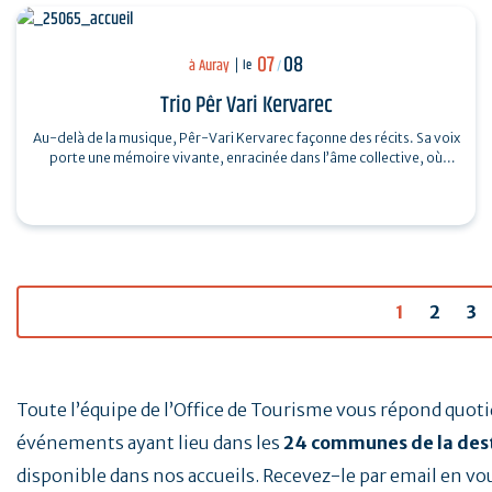
07
08
à Auray
le
/
Trio Pêr Vari Kervarec
Au-delà de la musique, Pêr-Vari Kervarec façonne des récits. Sa voix
porte une mémoire vivante, enracinée dans l’âme collective, où
chaque mot…
1
2
3
Toute l’équipe de l’Office de Tourisme vous répond quo
événements ayant lieu dans les
24 communes de la des
disponible dans nos accueils. Recevez-le par email en vo