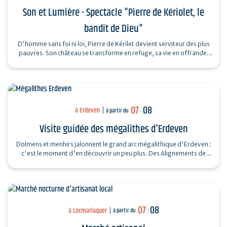
Son et Lumière - Spectacle "Pierre de Kériolet, le
bandit de Dieu"
D'homme sans foi ni loi, Pierre de Kérilet devient serviteur des plus
pauvres. Son château se transforme en refuge, sa vie en offrande.
Ordonné…
07
08
à Erdeven
à partir du
/
Visite guidée des mégalithes d'Erdeven
Dolmens et menhirs jalonnent le grand arc mégalithique d'Erdeven :
c'est le moment d'en découvrir un peu plus. Des Alignements de
Kerzerho au Dolmen de…
07
08
à Locmariaquer
à partir du
/