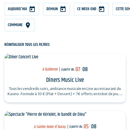
AUJOURD'HUI
DEMAIN
CE WEEK-END
CETTE SE
COMMUNE
RÉINITIALISER TOUS LES FILTRES
07
08
à Quiberon
à partir du
/
Dîners Music Live
Tous les vendredis soirs, ambiance musicale en Live au restaurant du
Kasino. Formule à 30 € (Plat + Dessert) + 7€ offerts en ticket de jeu.…
05
08
à Sainte-Anne-d'Auray
à partir du
/