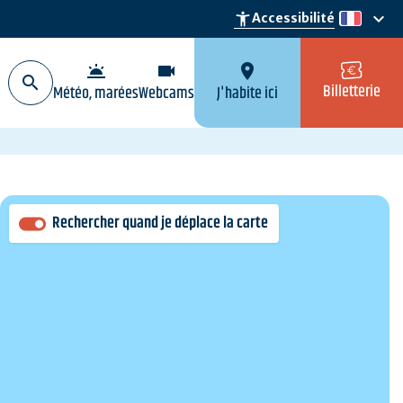
keyboard_arrow_down
accessibility_new
Accessibilité
fr
wb_twilight
videocam
location_on
Billetterie
Météo, marées
Webcams
J'habite ici
Rechercher quand je déplace la carte