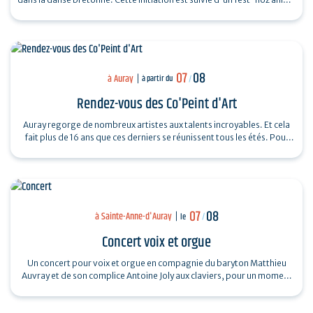
par un…
07
08
à Auray
à partir du
/
Rendez-vous des Co'Peint d'Art
Auray regorge de nombreux artistes aux talents incroyables. Et cela
fait plus de 16 ans que ces derniers se réunissent tous les étés. Pour
découvrir…
07
08
à Sainte-Anne-d'Auray
le
/
Concert voix et orgue
Un concert pour voix et orgue en compagnie du baryton Matthieu
Auvray et de son complice Antoine Joly aux claviers, pour un moment
suspendu au cœur de…