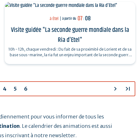
07
08
à Étel
à partir du
/
Visite guidée "La seconde guerre mondiale dans la
Ria d'Etel"
10h - 12h, chaque vendredi : Du fait de sa proximité de Lorient et de sa
base sous-marine, la ria fut un enjeu important de la seconde guerre
mondiale.…
chevron_right
last_page
4
5
6
tidiennement pour vous informer de tous les
tination
. Le calendrier des animations est aussi
us inscrivant à notre newsletter.