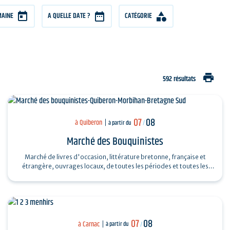
MAINE
A QUELLE DATE ?
CATÉGORIE
print
592 résultats
07
08
à Quiberon
à partir du
/
Marché des Bouquinistes
Marché de livres d'occasion, littérature bretonne, française et
étrangère, ouvrages locaux, de toutes les périodes et toutes les
collections...
07
08
à Carnac
à partir du
/