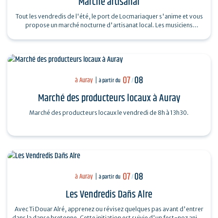
Marché artisanal
Tout les vendredis de l'été, le port de Locmariaquer s'anime et vous
propose un marché nocturne d'artisanat local. Les musiciens
souhaitant venir…
07
08
à Auray
à partir du
/
Marché des producteurs locaux à Auray
Marché des producteurs locaux le vendredi de 8h à 13h30.
07
08
à Auray
à partir du
/
Les Vendredis Dañs Alre
Avec Ti Douar Alré, apprenez ou révisez quelques pas avant d'entrer
dans la danse bretonne. Cette initiation est suivie d'un fest-noz animé