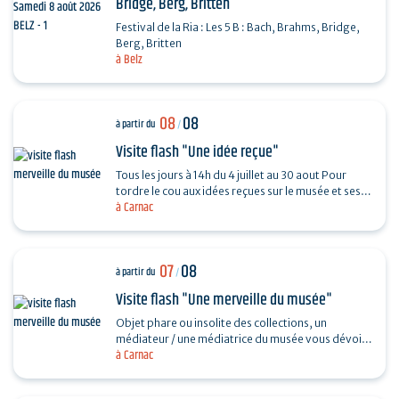
Bridge, Berg, Britten
Festival de la Ria : Les 5 B : Bach, Brahms, Bridge,
Berg, Britten
à Belz
08
08
à partir du
/
Visite flash "Une idée reçue"
Tous les jours à 14h du 4 juillet au 30 aout Pour
tordre le cou aux idées reçues sur le musée et ses
à Carnac
collections, piochez au hasard une question et…
07
08
à partir du
/
Visite flash "Une merveille du musée"
Objet phare ou insolite des collections, un
médiateur / une médiatrice du musée vous dévoile
à Carnac
son histoire. Sans réservation. Durée 30…