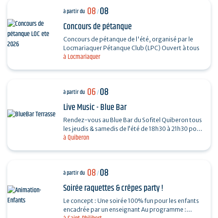
08
08
à partir du
/
Concours de pétanque
Concours de pétanque de l'été, organisé par le
Locmariaquer Pétanque Club (LPC) Ouvert à tous
à Locmariaquer
06
08
à partir du
/
Live Music - Blue Bar
Rendez-vous au Blue Bar du Sofitel Quiberon tous
les jeudis & samedis de l’été de 18h30 à 21h30 pour
à Quiberon
vivre des instants musicaux & conviviaux avec…
08
08
à partir du
/
Soirée raquettes & crêpes party !
Le concept : Une soirée 100% fun pour les enfants
encadrée par un enseignant Au programme :