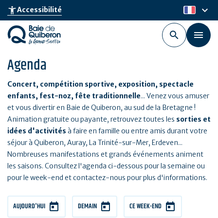
Aller
keyboard_arrow_down
accessibility_new
Accessibilité
fr
au
contenu
principal
Agenda
Concert, compétition sportive, exposition, spectacle
enfants, fest-noz, fête traditionnelle
... Venez vous amuser
et vous divertir en Baie de Quiberon, au sud de la Bretagne !
Animation gratuite ou payante, retrouvez toutes les
sorties et
idées d'activités
à faire en famille ou entre amis durant votre
séjour à Quiberon, Auray, La Trinité-sur-Mer, Erdeven...
Nombreuses manifestations et grands événements animent
les saisons. Consultez l'agenda ci-dessous pour la semaine ou
pour le week-end et contactez-nous pour plus d'informations.
AUJOURD'HUI
DEMAIN
CE WEEK-END