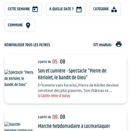
CETTE SEMAINE
A QUELLE DATE ?
CATÉGORIE
COMMUNE
print
RÉINITIALISER TOUS LES FILTRES
577 résultats
05
08
à partir du
/
Son et Lumière - Spectacle "Pierre de
Kériolet, le bandit de Dieu"
D'homme sans foi ni loi, Pierre de Kérilet devient
serviteur des plus pauvres. Son château se
à Sainte-Anne-d'Auray
transforme en refuge, sa vie en offrande.
Ordonné…
08
08
à partir du
/
Marché hebdomadaire à Locmariaquer