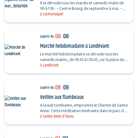
Il se déroule tous les mardis et samedis matin de
9h à 13h : - Centre Bourg de septembre à mai. -
à Locmariaquer
Place De Gaulle de juin à août.
08
08
à partir du
/
Marché hebdomadaire à Landévant
Le marché hebdomadaire se déroule tous les
samedis matins, de 9h30 à 12h30, sur la place de
à Landévant
l'Église (côté parking).
08
08
à partir du
/
Veillée aux flambeaux
A la nuit tombante, empruntez le Chemin de Sainte
Anne. Cette méditation itinérante dans le parc du
à Sainte-Anne-d'Auray
sanctuaire permet d’arpenter la vie et le
message…