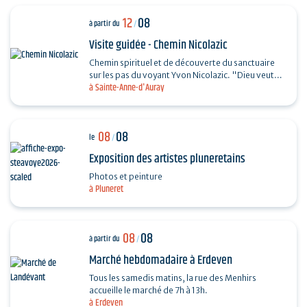
12
08
à partir du
/
Visite guidée - Chemin Nicolazic
Chemin spirituel et de découverte du sanctuaire
sur les pas du voyant Yvon Nicolazic. "Dieu veut
à Sainte-Anne-d'Auray
que je sois honorée ici", telles furent les paroles
de…
08
08
le
/
Exposition des artistes pluneretains
Photos et peinture
à Pluneret
08
08
à partir du
/
Marché hebdomadaire à Erdeven
Tous les samedis matins, la rue des Menhirs
accueille le marché de 7h à 13h.
à Erdeven