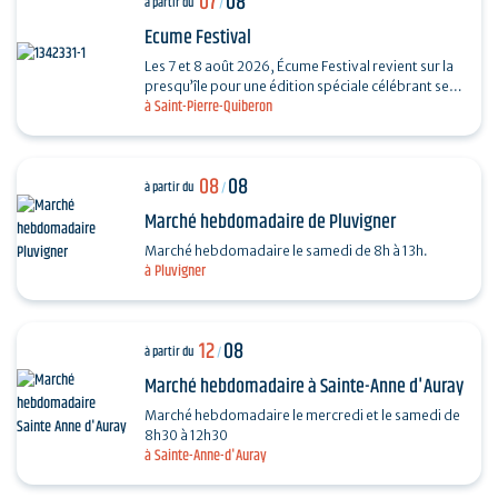
07
08
à partir du
/
Ecume Festival
Les 7 et 8 août 2026, Écume Festival revient sur la
presqu’île pour une édition spéciale célébrant ses
à Saint-Pierre-Quiberon
5 ans. En seulement quelques années,…
08
08
à partir du
/
Marché hebdomadaire de Pluvigner
Marché hebdomadaire le samedi de 8h à 13h.
à Pluvigner
12
08
à partir du
/
Marché hebdomadaire à Sainte-Anne d'Auray
Marché hebdomadaire le mercredi et le samedi de
8h30 à 12h30
à Sainte-Anne-d'Auray