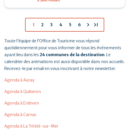
à Saint-Philibert
tennis, padel et pickleball suivis d’un Breizh picnic :
…
chevron_right
last_page
1
2
3
4
5
6
Toute l’équipe de l’Office de Tourisme vous répond
quotidiennement pour vous informer de tous les événements
ayant lieu dans les
24 communes de la destination
. Le
calendrier des animations est aussi disponible dans nos accueils.
Recevez-le par email en vous inscrivant à notre newsletter.
Agenda à Auray
Agenda à Quiberon
Agenda à Erdeven
Agenda à Carnac
Agenda à La Trinité-sur-Mer