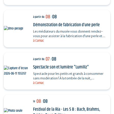
08
08
à partir du
/
Démonstration de fabrication d’une perle
Les médiateurs du musée vous donnent rendez-
vous pour assister à la fabrication d’une perle et
à Carnac
vous dévoiler les techniques ingénieuses…
07
08
à partir du
/
Spectacle son et lumière "Lumiliz"
Spectacle pour les petits et grands à consommer
sans modération ! À la tombée de la nuit,
à Carnac
découvrez un spectacle de projections
monumentales sur le…
08
08
le
/
Festival de la Ria - Les 5 B : Bach, Brahms,