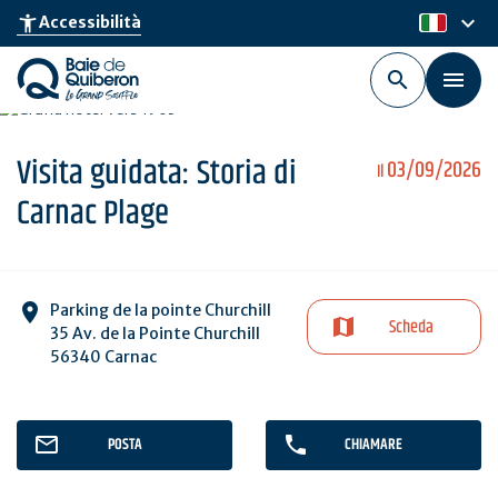
Skip
keyboard_arrow_down
accessibility_new
Accessibilità
it
to
main
content
Visita guidata: Storia di
03/09/2026
Il
Carnac Plage
Parking de la pointe Churchill
Scheda
35 Av. de la Pointe Churchill
56340 Carnac
POSTA
CHIAMARE