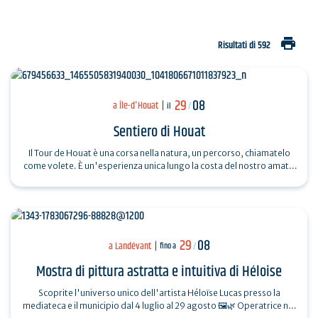
print
Risultati di 592
29
08
a Île-d'Houat
il
/
Sentiero di Houat
Il Tour de Houat è una corsa nella natura, un percorso, chiamatelo
come volete. È un'esperienza unica lungo la costa del nostro amato
Caillou, come lo…
29
08
a Landévant
fino a
/
Mostra di pittura astratta e intuitiva di Héloise
Scoprite l'universo unico dell'artista Héloïse Lucas presso la
mediateca e il municipio dal 4 luglio al 29 agosto 🖼️🌿 Operatrice nel