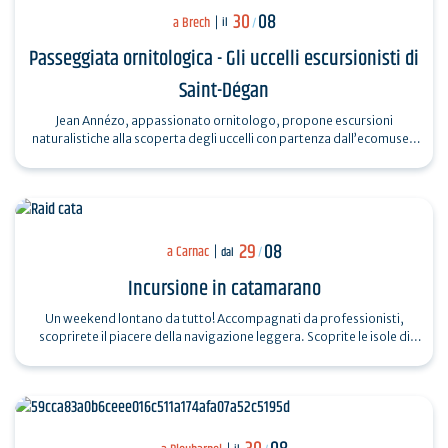
30
08
a Brech
il
/
Passeggiata ornitologica - Gli uccelli escursionisti di
Saint-Dégan
Jean Annézo, appassionato ornitologo, propone escursioni
naturalistiche alla scoperta degli uccelli con partenza dall’ecomuseo
del Pays d’Auray, sia…
29
08
a Carnac
dal
/
Incursione in catamarano
Un weekend lontano da tutto! Accompagnati da professionisti,
scoprirete il piacere della navigazione leggera. Scoprite le isole di
Houat, Hoëdic e…