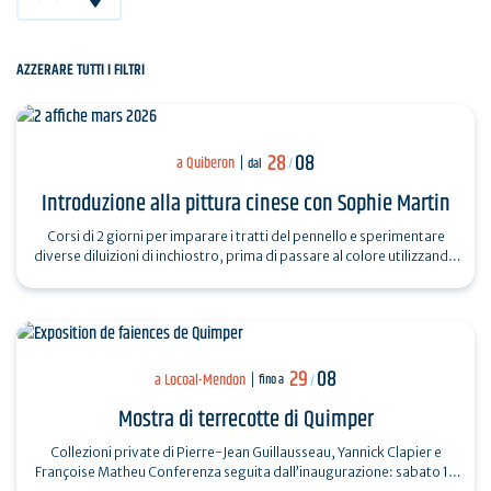
AZZERARE TUTTI I FILTRI
28
08
a Quiberon
dal
/
Introduzione alla pittura cinese con Sophie Martin
Corsi di 2 giorni per imparare i tratti del pennello e sperimentare
diverse diluizioni di inchiostro, prima di passare al colore utilizzando
l'acquerello…
29
08
a Locoal-Mendon
fino a
/
Mostra di terrecotte di Quimper
Collezioni private di Pierre-Jean Guillausseau, Yannick Clapier e
Françoise Matheu Conferenza seguita dall’inaugurazione: sabato 18