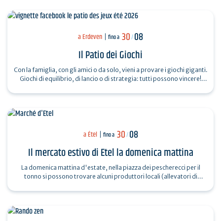
30
08
a Erdeven
fino a
/
Il Patio dei Giochi
Con la famiglia, con gli amici o da solo, vieni a provare i giochi giganti.
Giochi di equilibrio, di lancio o di strategia: tutti possono vincere!
Per…
30
08
a Étel
fino a
/
Il mercato estivo di Etel la domenica mattina
La domenica mattina d'estate, nella piazza dei pescherecci per il
tonno si possono trovare alcuni produttori locali (allevatori di
ostriche, orticoltori,…