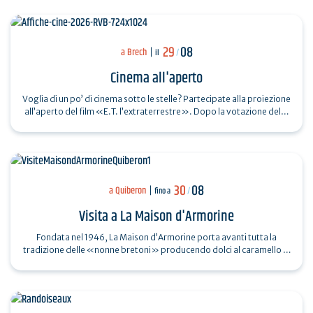
29
08
a Brech
il
/
Cinema all'aperto
Voglia di un po’ di cinema sotto le stelle? Partecipate alla proiezione
all’aperto del film «E.T. l’extraterrestre». Dopo la votazione del…
30
08
a Quiberon
fino a
/
Visita a La Maison d'Armorine
Fondata nel 1946, La Maison d’Armorine porta avanti tutta la
tradizione delle «nonne bretoni» producendo dolci al caramello al
burro salato. Oggi,…