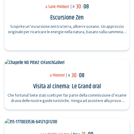
30
08
a Saint-Philibert
il
/
Escursione Zen
Scoprite un'escursione zen tra terra, alberi e oceano. Un approccio
originale per ricaricare le energie nella natura, basato sulla camminata
consapevole,…
30
08
a Ploemel
il
/
Visita al cinema: Le Grand oral
Che fortuna! Siete stati scelti per far parte della commissione d'esame
di una delle nostre guide turistiche. Venga ad assistere alla prova e
ad…