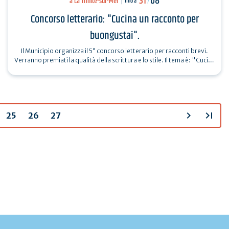
31
08
a La Trinité-sur-Mer
fino a
/
Concorso letterario: "Cucina un racconto per
buongustai".
Il Municipio organizza il 5° concorso letterario per racconti brevi.
Verranno premiati la qualità della scrittura e lo stile. Il tema è: "Cucina
un…
chevron_right
last_page
25
26
27