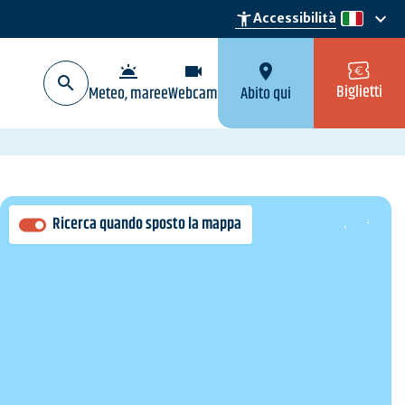
keyboard_arrow_down
accessibility_new
Accessibilità
it
wb_twilight
videocam
location_on
Biglietti
Meteo, maree
Webcam
Abito qui
Ricerca quando sposto la mappa