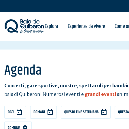
Skip
to
main
content
Esplora
Esperienze da vivere
Come or
Agenda
Concerti, gare sportive, mostre, spettacoli per bambini
baia di Quiberon! Numerosi eventi e
grandi eventi
animar
OGGI
DOMANI
QUESTO FINE SETTIMANA
QUESTA
COMUNE