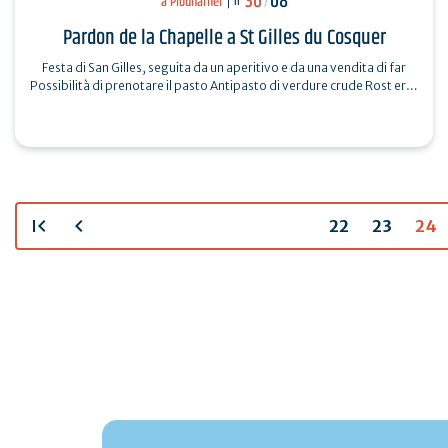
30
08
a Plouharnel
il
/
Pardon de la Chapelle a St Gilles du Cosquer
Festa di San Gilles, seguita da un aperitivo e da una vendita di far
Possibilità di prenotare il pasto Antipasto di verdure crude Rost er…
first_page
chevron_left
22
23
24