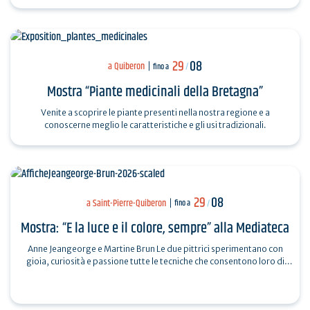
luglio alle ore…
29
08
a Quiberon
fino a
/
Mostra “Piante medicinali della Bretagna”
Venite a scoprire le piante presenti nella nostra regione e a
conoscerne meglio le caratteristiche e gli usi tradizionali.
29
08
a Saint-Pierre-Quiberon
fino a
/
Mostra: “E la luce e il colore, sempre” alla Mediateca
Anne Jeangeorge e Martine Brun Le due pittrici sperimentano con
gioia, curiosità e passione tutte le tecniche che consentono loro di
esprimere la propria…