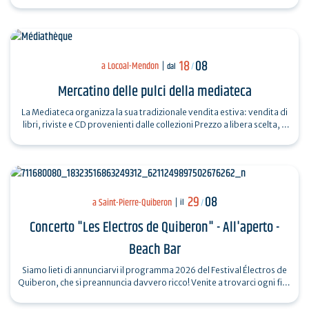
campo del…
18
08
a Locoal-Mendon
dal
/
Mercatino delle pulci della mediateca
La Mediateca organizza la sua tradizionale vendita estiva: vendita di
libri, riviste e CD provenienti dalle collezioni Prezzo a libera scelta, a
beneficio…
29
08
a Saint-Pierre-Quiberon
il
/
Concerto "Les Electros de Quiberon" - All'aperto -
Beach Bar
Siamo lieti di annunciarvi il programma 2026 del Festival Électros de
Quiberon, che si preannuncia davvero ricco! Venite a trovarci ogni fine
settimana…