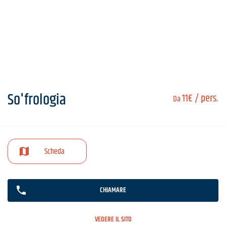
So'frologia
11€
/ pers.
Da
Scheda
CHIAMARE
VEDERE IL SITO