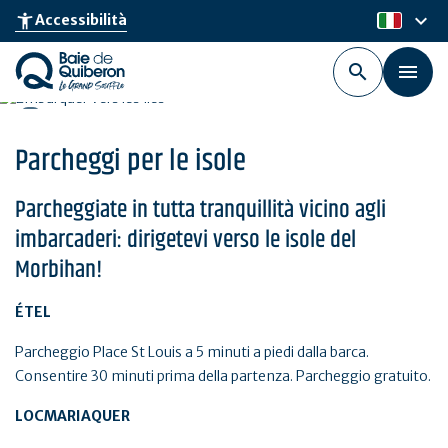
Skip
keyboard_arrow_down
accessibility_new
Accessibilità
it
to
main
content
Parcheggi per le isole
Parcheggiate in tutta tranquillità vicino agli
imbarcaderi: dirigetevi verso le isole del
Morbihan!
ÉTEL
Parcheggio Place St Louis a 5 minuti a piedi dalla barca.
Consentire 30 minuti prima della partenza. Parcheggio gratuito.
LOCMARIAQUER