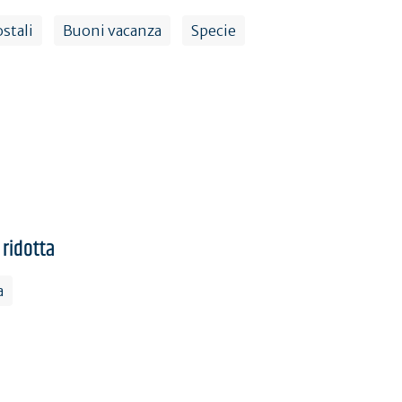
stali
Buoni vacanza
Specie
 ridotta
a