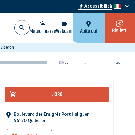
keyboard_arrow_down
accessibility_new
Accessibilità
it
wb_twilight
videocam
location_on
Biglietti
Meteo, maree
Webcam
Abito qui
Quiberon
LIBRO
Boulevard des Emigrés Port Haliguen
56170 Quiberon