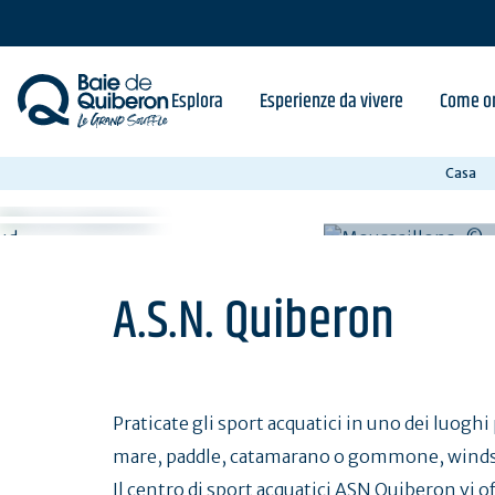
Skip
to
main
content
Esplora
Esperienze da vivere
Come or
Casa
A.S.N. Quiberon
Praticate gli sport acquatici in uno dei luoghi 
mare, paddle, catamarano o gommone, windsu
Il centro di sport acquatici ASN Quiberon vi of