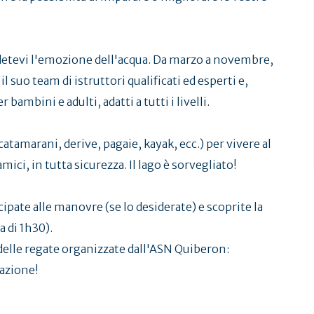
godetevi l'emozione dell'acqua. Da marzo a novembre,
l suo team di istruttori qualificati ed esperti e,
 bambini e adulti, adatti a tutti i livelli.
catamarani, derive, pagaie, kayak, ecc.) per vivere al
mici, in tutta sicurezza. Il lago è sorvegliato!
ecipate alle manovre (se lo desiderate) e scoprite la
a di 1h30).
a delle regate organizzate dall'ASN Quiberon:
azione!