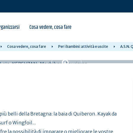
ganizzarsi
Cosa vedere, cosa fare
Cosa vedere, cosa fare
Per i bambini: attività e uscite
A.S.N. 
più belli della Bretagna: la baia di Quiberon. Kayak da
rf o Wingfoil...
fre la possibilità di imparare o migliorare le vostre