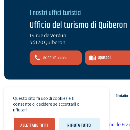
I nostri uffici turistici
Ufficio del turismo di Quiberon
14 rue de Verdun
56170 Quiberon
02 44 84 56 56
Opuscoli
Spazio pro
Stampa
Contatto
Questo sito fa uso di cookies e ti
consente di decidere se accettarli o
rifiutarli
ACCETTARE TUTTI
RIFIUTA TUTTO