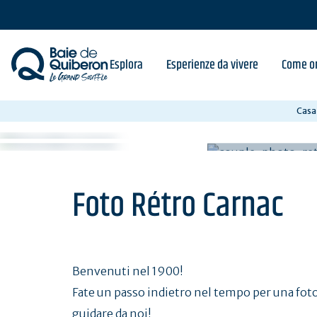
Skip
to
main
content
Esplora
Esperienze da vivere
Come or
Casa
Foto Rétro Carnac
Benvenuti nel 1900!
Fate un passo indietro nel tempo per una foto! 
guidare da noi!