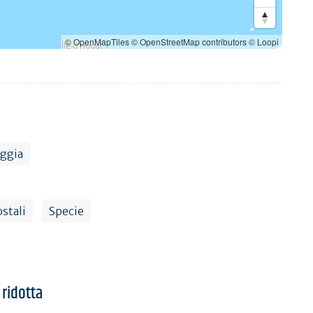
© OpenMapTiles
© OpenStreetMap contributors
© Loopi
aggia
stali
Specie
 ridotta