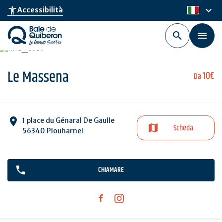
Skip
keyboard_arrow_down
accessibility_new
Accessibilità
it
to
main
content
Le Massena
10€
Da
1 place du Génaral De Gaulle
Scheda
56340 Plouharnel
CHIAMARE