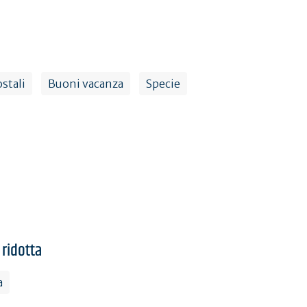
stali
Buoni vacanza
Specie
 ridotta
a