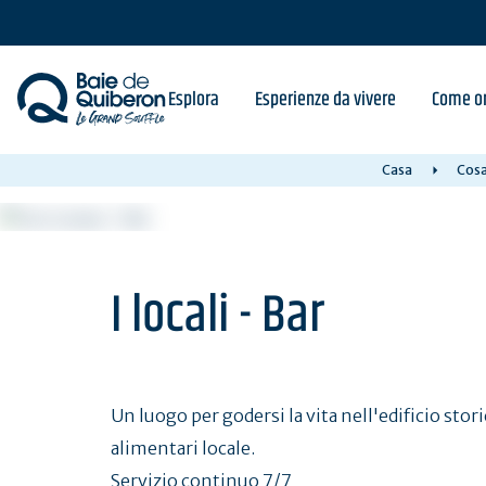
Skip
to
main
content
Esplora
Esperienze da vivere
Come or
Casa
Cosa
I locali - Bar
Un luogo per godersi la vita nell'edificio stor
alimentari locale.
Servizio continuo 7/7