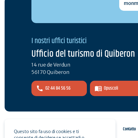
I nostri uffici turistici
Ufficio del turismo di Quiberon
14 rue de Verdun
56170 Quiberon
02 44 84 56 56
Opuscoli
Spazio pro
Stampa
Contatto
Questo sito fa uso di cookies e ti
consente di decidere se accettarli o