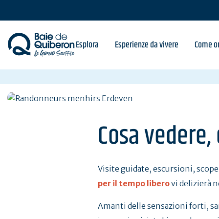
Skip
to
main
content
Esplora
Esperienze da vivere
Come or
Cosa vedere, 
Visite guidate, escursioni, scopert
per il tempo libero
vi delizierà n
Amanti delle sensazioni forti, sare