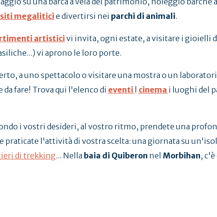
aggio su una barca a vela del patrimonio, noleggio barche a 
siti megalitici
e divertirsi nei
parchi di animali
.
rtimenti artistici
vi invita, ogni estate, a visitare i gioielli
liche...) vi aprono le loro porte.
rto, a uno spettacolo o visitare una mostra o un laboratorio 
 da fare! Trova qui l'elenco di
eventi
l
cinema
i luoghi del 
condo i vostri desideri, al vostro ritmo, prendete una profon
 e praticate l'attività di vostra scelta: una giornata su un'iso
ieri di trekking
... Nella
baia di Quiberon
nel
Morbihan
, c'