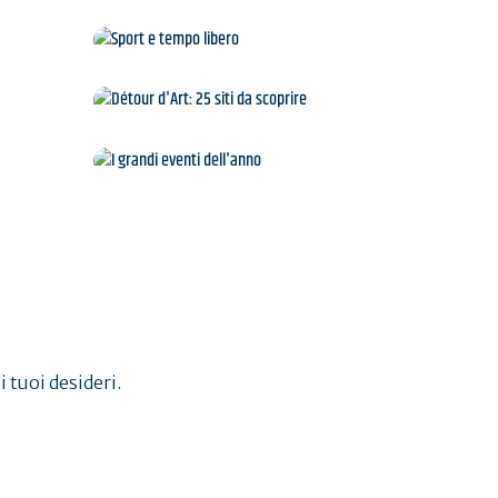
gge
Sport e tempo libero
Détour d'Art: 25 siti da
scoprire
a
I grandi eventi dell'anno
i tuoi desideri.