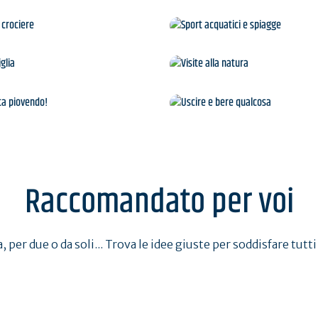
Isole e crociere
Sport acquatici e spia
In famiglia
Visite alla natura
Chic, sta piovendo!
Uscire e bere qualcos
Raccomandato per voi
, per due o da soli... Trova le idee giuste per soddisfare tutti 