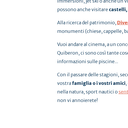
immersioni, jet ski o anche un vi
possono anche visitare
castelli,
Alla ricerca del patrimonio,
Dive
monumenti (chiese, cappelle, basi
Vuoi andare al cinema, a un conce
Quiberon, ci sono così tante cose
informazioni sulle piscine...
Con il passare delle stagioni, se
vostra
famiglia o i vostri amici
,
nella natura, sport nautici o
sent
non vi annoierete!