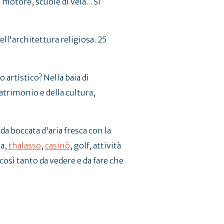
motore, scuole di vela... Si
 dell'architettura religiosa. 25
artistico? Nella baia di
patrimonio e della cultura,
da boccata d'aria fresca con la
la,
thalasso
,
casinò
, golf, attività
è così tanto da vedere e da fare che