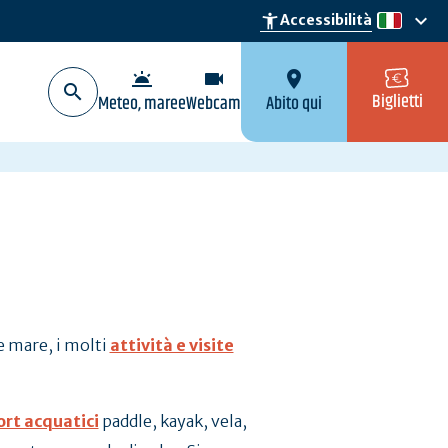
keyboard_arrow_down
accessibility_new
Accessibilità
it
wb_twilight
videocam
location_on
Biglietti
Meteo, maree
Webcam
Abito qui
 e mare, i molti
attività e visite
ort acquatici
paddle, kayak, vela,