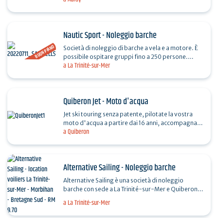
Nautic Sport - Noleggio barche
BUON PIANO
Società di noleggio di barche a vela e a motore. È
possibile ospitare gruppi fino a 250 persone.
a La Trinité-sur-Mer
Specialista in attività nautiche su misura. Attività…
Quiberon Jet - Moto d'acqua
Jet ski touring senza patente, pilotate la vostra
moto d'acqua a partire dai 16 anni, accompagnati
a Quiberon
da un istruttore certificato dallo Stato. Scoprite
la…
Alternative Sailing - Noleggio barche
Alternative Sailing è una società di noleggio
barche con sede a La Trinité-sur-Mer e Quiberon.
Offriamo una flotta di 60 barche a vela (monoscafi
a La Trinité-sur-Mer
e…