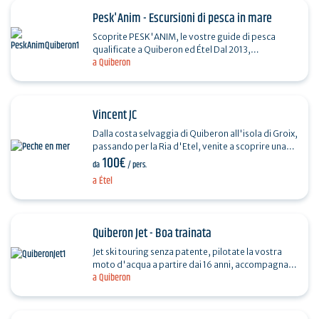
Pesk'Anim - Escursioni di pesca in mare
Scoprite PESK'ANIM, le vostre guide di pesca
qualificate a Quiberon ed Étel Dal 2013,
a Quiberon
PESK'ANIM sostiene gli appassionati di pesca in
mare nelle zone di…
Vincent JC
Dalla costa selvaggia di Quiberon all'isola di Groix,
passando per la Ria d'Etel, venite a scoprire una
100€
pesca eccellente in ambienti sontuosi. In…
da
/ pers.
a Étel
Quiberon Jet - Boa trainata
Jet ski touring senza patente, pilotate la vostra
moto d'acqua a partire dai 16 anni, accompagnati
a Quiberon
da un istruttore certificato dallo Stato. Scoprite
la…