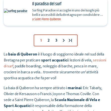
Il paradiso del surf
Surfing Paradise vi accoglie in uno dei luoghi più
belli e accessibili della Bretagna per condividere la
a Saint-Pierre-Quiberon
passione per il surf. La scuola offre un'ampia…
chevron_right
last_page
1
2
3
La
baia di Quiberon
è il luogo di soggiorno ideale nel sud della
Bretagna per praticare
sport acquatici
: lezioni di vela,
sessioni
di surf
, paddle boarding, noleggio di barche, pesca in mare,
crociere in barca a vela... troverete sicuramente un'attività
sportiva acquatica che fa per voi!
La baia di Quiberon ha sempre attirato i
marinai
: Eric Tabarly,
Olivier de Kersauson o Francis Joyon e Thomas Coville. Con
sede a Saint Pierre Quiberon, la
Scuola Nazionale di Vela e
Sport Acquatici
è responsabile della formazione della