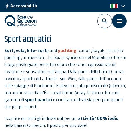
Skip
keyboard_arrow_down
accessibility_new
Accessibilità
it
to
main
content
Sport acquatici
Surf, vela, kite-surf,
sand
yachting
, canoa, kayak, stand up
paddling, immersioni... La baia di Quiberon nel Morbihan offre un
luogo privilegiato per tutti coloro che sono appassionati di
evasione e sensazioni sull'acqua. Dalla parte della baia a Carnac
o vicino al porto di La Trinité-sur-Mer, dalla parte dell'oceano
sulle spiagge di Plouharnel, Erdeven o sulla penisola di Quiberon,
ma anche sulla Ria d'Étel o sul fiume Auray, la zona offre una
gamma di
sport nautici
e condizioni ideali sia per i principianti
che per gli esperti.
Scoprite qui tutti gli indirizzi utili per un'
attività 100% iodio
nella baia di Quiberon. Il posto per scivolare!