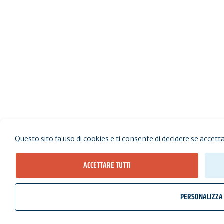
Questo sito fa uso di cookies e ti consente di decidere se accettarli
ACCETTARE TUTTI
Vedi i risultati sulla mappa (
Risu
PERSONALIZZA
wb_twilight
videocam
Meteo, maree
Webcam