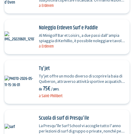
sua piscina coperta e riscaldata. Offriamo lezioni
a Erdeven
individuali, tenute da un istruttore di nuoto…
Noleggio Erdeven Surf e Paddle
Al Minigolf Bar et Loisirs, a due passi dall'ampia
spiaggia di Kerhillio, è possibile noleggiare tavole
a Erdeven
da surf, tavole da paddle e mute, a disposizione…
Ty'jet
Ty'jet offre un modo diverso di scoprire la baia di
Quiberon, attraverso attività sportive acquatiche
75€
accessibili, divertenti e supervisionate. Situata a…
da
/ pers.
a Saint-Philibert
Scuola di surf di Presqu'île
La Presqu'île Surf School vi accoglie tutto l'anno
per lezioni di surf di gruppo o private, nonché per il