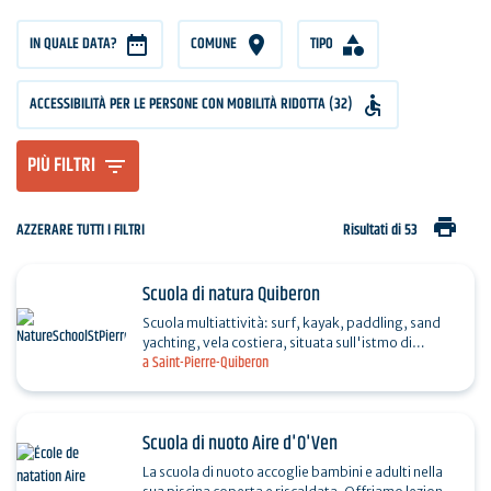
IN QUALE DATA?
COMUNE
TIPO
ACCESSIBILITÀ PER LE PERSONE CON MOBILITÀ RIDOTTA (32)
PIÙ FILTRI
print
AZZERARE TUTTI I FILTRI
Risultati di 53
Scuola di natura Quiberon
Scuola multiattività: surf, kayak, paddling, sand
yachting, vela costiera, situata sull'istmo di
a Saint-Pierre-Quiberon
Penthièvre. Lezioni e noleggio (kayak, tavole da
surf,…
Scuola di nuoto Aire d'O'Ven
La scuola di nuoto accoglie bambini e adulti nella