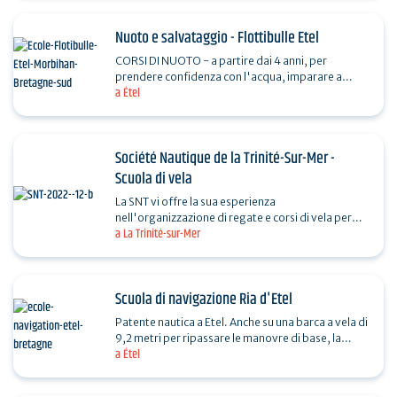
Nuoto e salvataggio - Flottibulle Etel
CORSI DI NUOTO - a partire dai 4 anni, per
prendere confidenza con l'acqua, imparare a
a Étel
nuotare, migliorare le proprie capacità. Massimo 2
nuotatori per…
Société Nautique de la Trinité-Sur-Mer -
Scuola di vela
La SNT vi offre la sua esperienza
nell'organizzazione di regate e corsi di vela per
a La Trinité-sur-Mer
bambini dai 5 anni in su. Dinghy, catamarano,
windsurf, J70 e Waszp…
Scuola di navigazione Ria d'Etel
Patente nautica a Etel. Anche su una barca a vela di
9,2 metri per ripassare le manovre di base, la
a Étel
sicurezza, la coesione del gruppo, la navigazione
su…