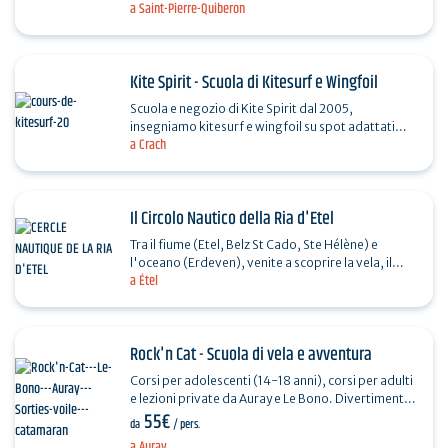
a Saint-Pierre-Quiberon
noleggio, sulle spiagge di Plouharnel (Spot du…
Kite Spirit - Scuola di Kitesurf e Wingfoil
Scuola e negozio di Kite Spirit dal 2005,
insegniamo kitesurf e wingfoil su spot adattati
a Crach
intorno a Quiberon a seconda del vento: Erdeven,
Etel,…
Il Circolo Nautico della Ria d'Etel
Tra il fiume (Etel, Belz St Cado, Ste Hélène) e
l'oceano (Erdeven), venite a scoprire la vela, il
a Étel
kayak e le immersioni. Corsi, noleggi, gite di
piacere…
Rock'n Cat - Scuola di vela e avventura
Corsi per adolescenti (14-18 anni), corsi per adulti
e lezioni private da Auray e Le Bono. Divertimento
55€
ed emozioni, insegnamento di qualità e un…
da
/ pers.
a Auray