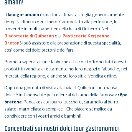
amann!
Il
kouign-amann
è una torta di pasta sfoglia generosamente
riempita di burro e zucchero. Caramellato alla perfezione, lo
troverete in molti panettieri della baia di Quiberon. Nel
Biscotteria di Quiberon
o al
Pasticceria Kerjeanne
Breton
Si può assistere alla preparazione di questa specialità,
così come dei dolci bretoni e dei fars.
Buono a sapersi: alcune fabbriche di biscotti offrono tutti questi
prodotti in vendita direttamente nei loro negozi o fabbriche, nei
mercati della regione, e anche sui loro siti di vendita online.
Dopo una giornata di visita alla baia di Quiberon, una pausa
dolce è indispensabile per cedere al richiamo della famosa
crêpe
bretone
. Pancakes con burro-zucchero, caramello al burro
salato, marmellata o semplice... Che piacere semplice da
condividere con i vostri amici e bambini!
Concentrati sui nostri dolci tour gastronomici