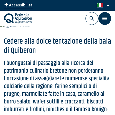
Skip
keyboard_arrow_down
accessibility_new
Accessibilità
it
to
main
content
Cedere alla dolce tentazione della baia
di Quiberon
I buongustai di passaggio alla ricerca del
patrimonio culinario bretone non perderanno
l'occasione di assaggiare le numerose specialità
dolciarie della regione: farine semplici o di
prugne, marmellate fatte in casa, caramello al
burro salato, wafer sottili e croccanti, biscotti
imburrati e frollini, niniches o il famoso kouign-